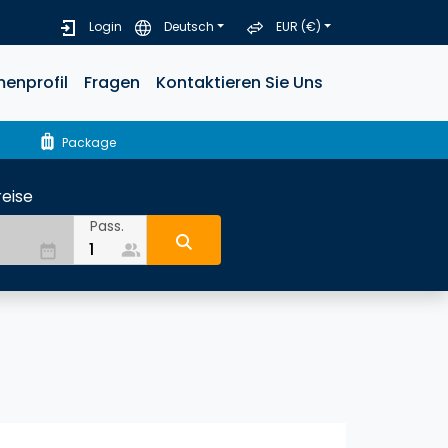
Login
Deutsch
EUR (€)
menprofil
Fragen
Kontaktieren Sie Uns
luggage
Package
eise
Pass.
people_alt
date_range