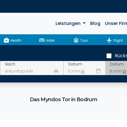
Leistungen
Blog
Unser Fir
medical_services
bed
attractions
flight
Health
Hotel
Tour
Flight
Rückr
Datum
Nach
Datum
drive_eta
date_range
Das Myndos Tor in Bodrum