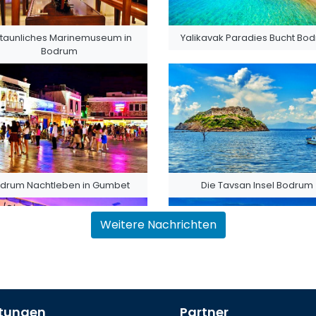
staunliches Marinemuseum in
Yalikavak Paradies Bucht Bo
Bodrum
drum Nachtleben in Gumbet
Die Tavsan Insel Bodrum
Weitere Nachrichten
stungen
Partner