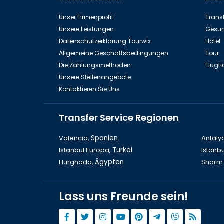
Das Mausoleum von Halikarnassos
Bodr
Unser Firmenprofil
Transf
Unsere Leistungen
Gesun
Datenschutzerklärung Tourwix
Hotel
Allgemeine Geschäftsbedingungen
Tour
Die Zahlungsmethoden
Flugti
Unsere Stellenangebote
Kontaktieren Sie Uns
Transfer Service Regionen
Valencia,
Spanien
Antaly
Istanbul Europa,
Turkei
Istanbu
Hurghada,
Ägypten
Sharm 
Lass uns Freunde sein!