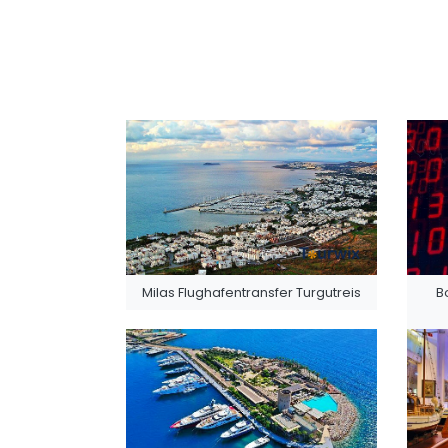
Milas Flughafentransfer Turgutreis
B