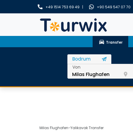
+49 1514 753 69 49 |
+90 549 547 07 70
drive_eta
Transfer
Von
room
Milas Flughafen-Yalikavak Transfer