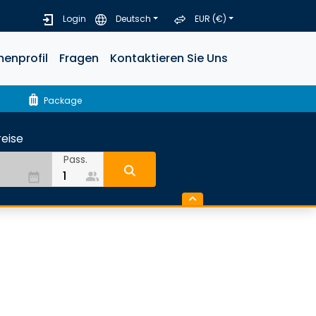
Login
Deutsch
EUR (€)
menprofil
Fragen
Kontaktieren Sie Uns
luggage
Package
eise
Pass.
people_alt
date_range