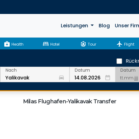
Leistungen
Blog
Unser Fir
medical_services
bed
attractions
flight
Health
Hotel
Tour
Flight
Rückr
Datum
Nach
Datum
drive_eta
date_range
Milas Flughafen-Yalikavak Transfer