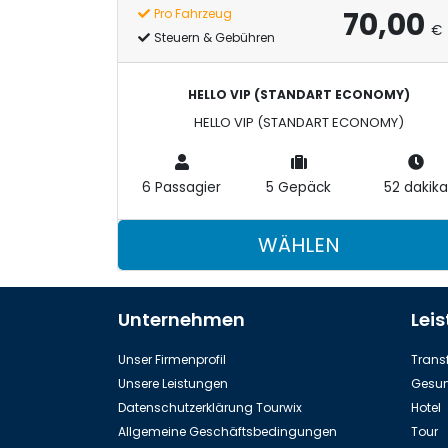
70,00
Pro Fahrzeug
€
Steuern & Gebühren
HELLO VIP (STANDART ECONOMY)
HELLO VIP (STANDART ECONOMY)
6 Passagier
5 Gepäck
52 dakika
WÄHLEN
Unternehmen
Lei
Unser Firmenprofil
Transf
Unsere Leistungen
Gesun
Datenschutzerklärung Tourwix
Hotel
Allgemeine Geschäftsbedingungen
Tour