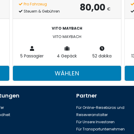
80,00
Pro Fahrzeug
€
Steuern & Gebühren
VITO MAYBACH
VITO MAYBACH
5 Passagier
4 Gepäck
52 dakika
1
WÄHLEN
stungen
Partner
er
Für Online-Reisebüros und
dheit
Reiseveranstalter
Für Unsere Investoren
Für Transportunternehmen