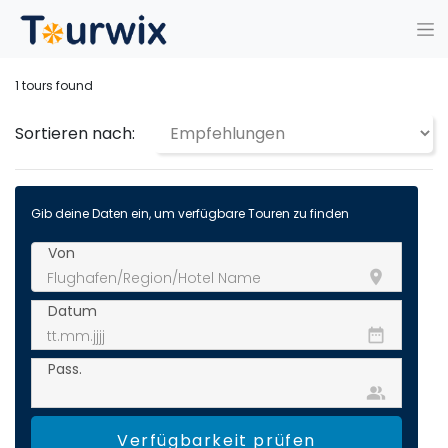
1
tours found
Sortieren nach:
Gib deine Daten ein, um verfügbare Touren zu finden
Von
room
Datum
date_range
Pass.
people_alt
Verfügbarkeit prüfen