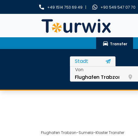
+49 1514 753 69 49 |
+90 549 547 07 70
drive_eta
Transfer
Von
room
Flughafen Trabzon-Sumela-Kloster Transfer