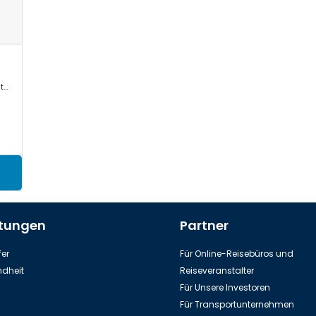
Mercedes Sprinter, VW Crafter, Toyota Commuter/Coaster
stungen
Partner
er
Für Online-Reisebüros und
dheit
Reiseveranstalter
Für Unsere Investoren
Für Transportunternehmen