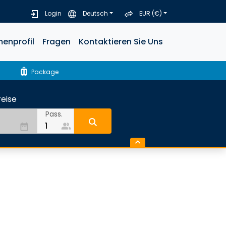
Login
Deutsch
EUR (€)
menprofil
Fragen
Kontaktieren Sie Uns
luggage
Package
eise
Pass.
people_alt
date_range