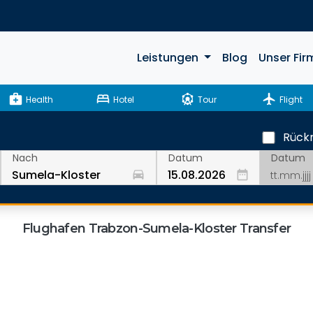
Leistungen
Blog
Unser Fir
medical_services
bed
attractions
flight
Health
Hotel
Tour
Flight
Rückr
Datum
Nach
Datum
drive_eta
date_range
Flughafen Trabzon-Sumela-Kloster Transfer