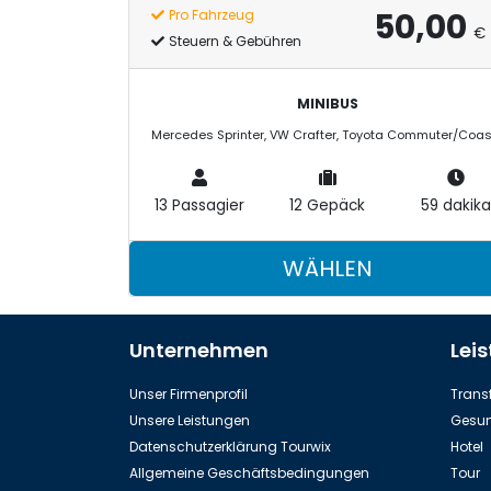
50,00
Pro Fahrzeug
€
Steuern & Gebühren
MINIBUS
13 Passagier
12 Gepäck
59 dakika
WÄHLEN
Unternehmen
Lei
Unser Firmenprofil
Transf
Unsere Leistungen
Gesun
Datenschutzerklärung Tourwix
Hotel
Allgemeine Geschäftsbedingungen
Tour