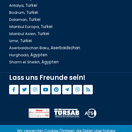
Antalya,
Turkei
Bodrum,
Turkei
Dalaman,
Turkei
Istanbul Europa,
Turkei
Istanbul Asien,
Turkei
Izmir,
Turkei
Aserbaidschan Baku,
Aserbaidschan
Hurghada,
Ägypten
Sharm el Sheikh,
Ägypten
Lass uns Freunde sein!
Wir verwenden Cookies (Dateien, die Daten über frühere