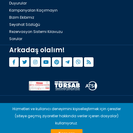
Duyurular
Kampanyaları Kaçırmayın
Bizim Ekibimiz
Seyahat Sözlüğü
Rezervasyon Sistemi Kılavuzu
Sorular
Arkadaş olalım!
© Copyright 2015 - 2026,
Tourwix.de
Hizmetleri ve kullanıcı deneyimini kişiselleştirmek için çerezler
(siteye geçmiş ziyaretler hakkında veriler içeren dosyalar)
Artmodern UG (Haftungsbeschränkt) Almanya yasaları uyarınca
faaliyet göstermektedir
kullanıyoruz.
TOURWİX & Venovas Travel (TÜRSAB: A-10960) Türkiye yasaları