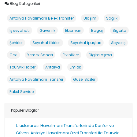
Blog Kategorileri
Antalya Havalimanı Belek Transfer
Ulaşım
Sağlık
İş seyahati
Güvenlik
Ekipman
Bagaj
Sigorta
Şehirler
Seyahat fikirleri
Seyahat İpuçları
Alışveriş
Gezi
Yemek Sanatı
Etkinlikler
Digitalaşma
Tourwix Haber
Antalya
Emlak
Antalya Havalimanı Transfer
Güzel Sözler
Paket Service
Popüler Bloglar
Uluslararası Havalimanı Transferlerinde Konfor ve
Güven: Antalya Havalimanı Özel Transferi ile Tourwix