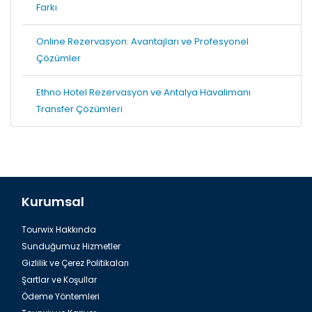
Farkı
Online Rezervasyon: Avantajları ve Profesyonel
Çözümler
Ethno Hotel Rezervasyon ve Antalya Havalimanı
Transfer Çözümleri
Kurumsal
Tourwix Hakkında
Sunduğumuz Hizmetler
Gizlilik ve Çerez Politikaları
Şartlar ve Koşullar
Ödeme Yöntemleri