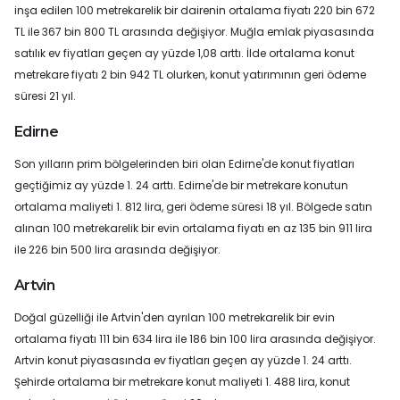
inşa edilen 100 metrekarelik bir dairenin ortalama fiyatı 220 bin 672
TL ile 367 bin 800 TL arasında değişiyor. Muğla emlak piyasasında
satılık ev fiyatları geçen ay yüzde 1,08 arttı. İlde ortalama konut
metrekare fiyatı 2 bin 942 TL olurken, konut yatırımının geri ödeme
süresi 21 yıl.
Edirne
Son yılların prim bölgelerinden biri olan Edirne'de konut fiyatları
geçtiğimiz ay yüzde 1. 24 arttı. Edirne'de bir metrekare konutun
ortalama maliyeti 1. 812 lira, geri ödeme süresi 18 yıl. Bölgede satın
alınan 100 metrekarelik bir evin ortalama fiyatı en az 135 bin 911 lira
ile 226 bin 500 lira arasında değişiyor.
Artvin
Doğal güzelliği ile Artvin'den ayrılan 100 metrekarelik bir evin
ortalama fiyatı 111 bin 634 lira ile 186 bin 100 lira arasında değişiyor.
Artvin konut piyasasında ev fiyatları geçen ay yüzde 1. 24 arttı.
Şehirde ortalama bir metrekare konut maliyeti 1. 488 lira, konut