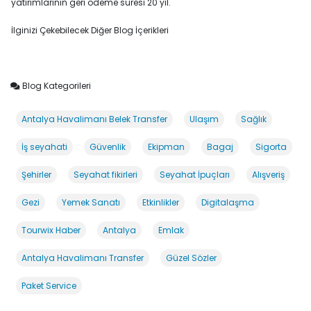
yatırımlarının geri ödeme süresi 20 yıl.
İlginizi Çekebilecek Diğer Blog İçerikleri
Blog Kategorileri
Antalya Havalimanı Belek Transfer
Ulaşım
Sağlık
İş seyahati
Güvenlik
Ekipman
Bagaj
Sigorta
Şehirler
Seyahat fikirleri
Seyahat İpuçları
Alışveriş
Gezi
Yemek Sanatı
Etkinlikler
Digitalaşma
Tourwix Haber
Antalya
Emlak
Antalya Havalimanı Transfer
Güzel Sözler
Paket Service