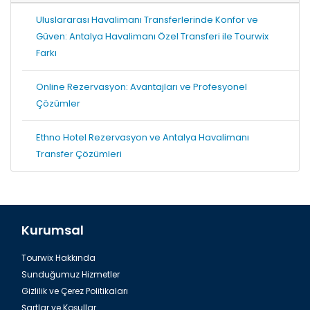
Uluslararası Havalimanı Transferlerinde Konfor ve
Güven: Antalya Havalimanı Özel Transferi ile Tourwix
Farkı
Online Rezervasyon: Avantajları ve Profesyonel
Çözümler
Ethno Hotel Rezervasyon ve Antalya Havalimanı
Transfer Çözümleri
Kurumsal
Tourwix Hakkında
Sunduğumuz Hizmetler
Gizlilik ve Çerez Politikaları
Şartlar ve Koşullar