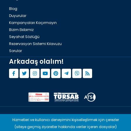
Blog
Duyurular
Kampanyaları Kaçırmayın
Bizim Ekibimiz
Seyahat Sözlüğü
Rezervasyon Sistemi Kılavuzu
Sorular
Arkadaş olalım!
© Copyright 2015 - 2026,
Tourwix.de
Hizmetleri ve kullanıcı deneyimini kişiselleştirmek için çerezler
(siteye geçmiş ziyaretler hakkında veriler içeren dosyalar)
Artmodern UG (Haftungsbeschränkt) Almanya yasaları uyarınca