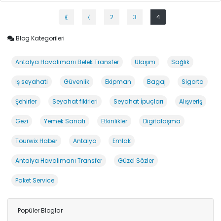
⟪
⟨
2
3
4
Blog Kategorileri
Antalya Havalimanı Belek Transfer
Ulaşım
Sağlık
İş seyahati
Güvenlik
Ekipman
Bagaj
Sigorta
Şehirler
Seyahat fikirleri
Seyahat İpuçları
Alışveriş
Gezi
Yemek Sanatı
Etkinlikler
Digitalaşma
Tourwix Haber
Antalya
Emlak
Antalya Havalimanı Transfer
Güzel Sözler
Paket Service
Popüler Bloglar