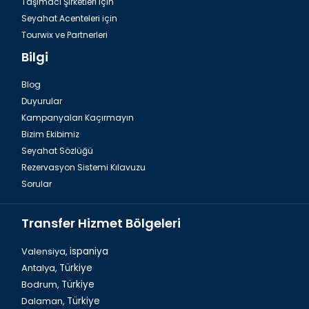
Taşımacı Şirketleri için
Seyahat Acenteleri için
Tourwix ve Partnerleri
Bilgi
Blog
Duyurular
İzmir, Kıbrıs Şehitleri Sokağı
Kampanyaları Kaçırmayın
Bizim Ekibimiz
Seyahat Sözlüğü
Rezervasyon Sistemi Kılavuzu
Sorular
Transfer Hizmet Bölgeleri
Valensiya,
ispaniya
Antalya,
Türkiye
Bodrum,
Türkiye
İzmir, Alsancak Sevgi Yolu
Dalaman,
Türkiye