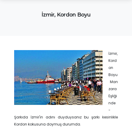
İzmir, Kordon Boyu
İzmir,
Kord
on
Boyu
Man
zara
Eşliği
nde
-
Şarkıda İzmir'in adını duyduysanız bu şarkı kesinlikle
Kordon kokusuna doymuş durumda.