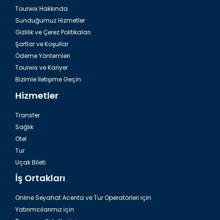
Tourwix Hakkında
İzmir, İnciraltı
Sunduğumuz Hizmetler
Gizlilik ve Çerez Politikaları
Şartlar ve Koşullar
Ödeme Yöntemleri
Tourwix ve Kariyer
Bizimle İletişime Geçin
Hizmetler
Transfer
Sağlık
Otel
Tur
İzmir, St. Polycarp Kilisesi
Uçak Bileti
İş Ortakları
Online Seyahat Acenta ve Tur Operatörleri için
Yatırımcılarımız için