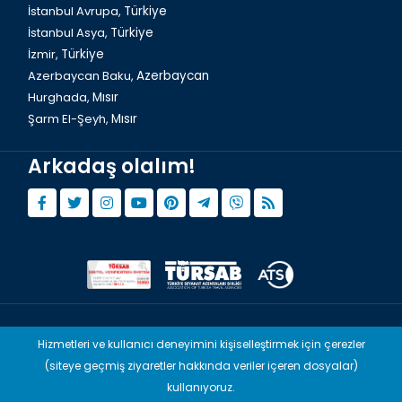
İstanbul Avrupa,
Türkiye
İstanbul Asya,
Türkiye
İzmir,
Türkiye
Azerbaycan Baku,
Azerbaycan
Hurghada,
Mısır
Şarm El-Şeyh,
Mısır
Arkadaş olalım!
İzmir, Tarihi Asansör
© Copyright 2015 - 2026,
Tourwix.de
Hizmetleri ve kullanıcı deneyimini kişiselleştirmek için çerezler
(siteye geçmiş ziyaretler hakkında veriler içeren dosyalar)
Artmodern UG (Haftungsbeschränkt) Almanya yasaları uyarınca
faaliyet göstermektedir
kullanıyoruz.
TOURWİX & Venovas Travel (TÜRSAB: A-10960) Türkiye yasaları