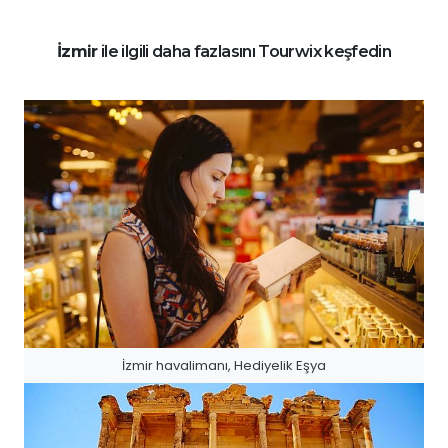
İzmir
ile ilgili daha fazlasını Tourwix keşfedin
İzmir havalimanı, Hediyelik Eşya