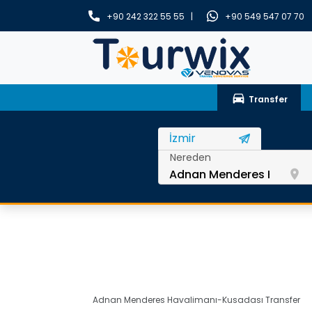
+90 242 322 55 55 |
+90 549 547 07 70
drive_eta
Transfer
Nereden
room
Adnan Menderes Havalimanı-Kusadası Transfer