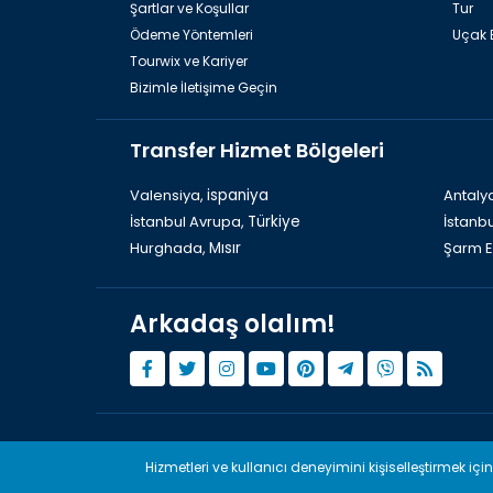
Şartlar ve Koşullar
Tur
Ödeme Yöntemleri
Uçak B
Tourwix ve Kariyer
Bizimle İletişime Geçin
Transfer Hizmet Bölgeleri
Valensiya,
ispaniya
Antaly
İstanbul Avrupa,
Türkiye
İstanb
Hurghada,
Mısır
Şarm E
Arkadaş olalım!
© Copyright 2015 - 2026,
Tourwix.de
TO
Hizmetleri ve kullanıcı deneyimini kişiselleştirmek içi