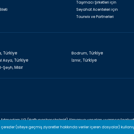
Taşımacı Şirketleri için
ileti
Seyahat Acenteleri için
Tourwix ve Partnerleri
a,
Türkiye
Bodrum,
Türkiye
ul Asya,
Türkiye
İzmir,
Türkiye
l-Şeyh,
Mısır
Artmodern UG (Haftungsbeschränkt) Almanya yasaları uyarınca faaliyet
URWİX & Venovas Travel (TÜRSAB: A-10960) Türkiye yasaları uyarınca faal
n çerezler (siteye geçmiş ziyaretler hakkında veriler içeren dosyalar) kullanı