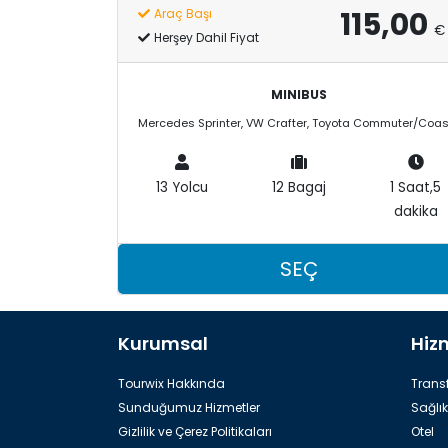
115,00
Araç Başı
€
Herşey Dahil Fiyat
MINIBUS
13 Yolcu
12 Bagaj
1 Saat,5
dakika
SEÇ
Kurumsal
Hiz
Tourwix Hakkında
Transf
Sunduğumuz Hizmetler
Sağlık
Gizlilik ve Çerez Politikaları
Otel