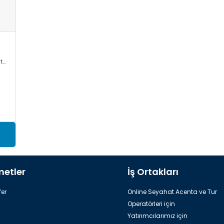
Mercedes Sprinter, VW Crafter, Toyota Commuter/Coaster
metler
İş Ortakları
er
Online Seyahat Acenta ve Tur
Operatörleri için
Yatırımcılarımız için