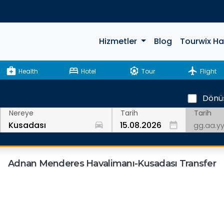
Hizmetler
Blog
Tourwix H
medical_services
bed
attractions
flight
Health
Hotel
Tour
Flight
Dönü
Tarih
Nereye
Tarih
drive_eta
date_range
Adnan Menderes Havalimanı-Kusadası Transfer