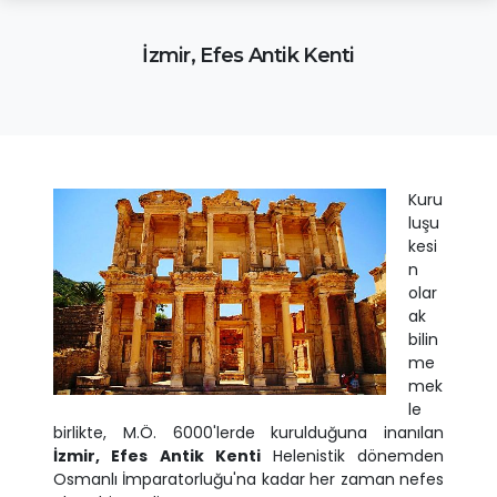
İzmir, Efes Antik Kenti
Kuru
luşu
kesi
n
olar
ak
bilin
me
mek
le
birlikte, M.Ö. 6000'lerde kurulduğuna inanılan
İzmir, Efes Antik Kenti
Helenistik dönemden
Osmanlı İmparatorluğu'na kadar her zaman nefes