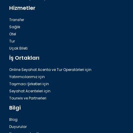
Hizmetler
Transfer
Sağlık
Otel
Tur
İzmir, Kordon Boyu
Uçak Bileti
İş Ortakları
Online Seyahat Acenta ve Tur Operatörleri için
Yatırımcılarımız için
Taşımacı Şirketleri için
Seyahat Acenteleri için
Tourwix ve Partnerleri
Bilgi
Blog
Duyurular
İzmir, Kıbrıs Şehitleri Sokağı