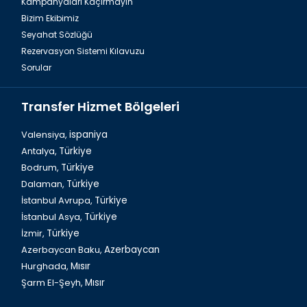
Kampanyaları Kaçırmayın
Bizim Ekibimiz
Seyahat Sözlüğü
Rezervasyon Sistemi Kılavuzu
Sorular
Transfer Hizmet Bölgeleri
Valensiya,
ispaniya
Antalya,
Türkiye
Bodrum,
Türkiye
İzmir, Alsancak Sevgi Yolu
Dalaman,
Türkiye
İstanbul Avrupa,
Türkiye
İstanbul Asya,
Türkiye
İzmir,
Türkiye
Azerbaycan Baku,
Azerbaycan
Hurghada,
Mısır
Şarm El-Şeyh,
Mısır