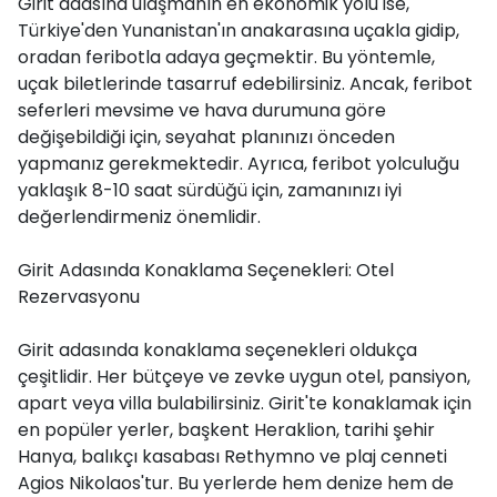
Girit adasına ulaşmanın en ekonomik yolu ise,
Türkiye'den Yunanistan'ın anakarasına uçakla gidip,
oradan feribotla adaya geçmektir. Bu yöntemle,
uçak biletlerinde tasarruf edebilirsiniz. Ancak, feribot
seferleri mevsime ve hava durumuna göre
değişebildiği için, seyahat planınızı önceden
yapmanız gerekmektedir. Ayrıca, feribot yolculuğu
yaklaşık 8-10 saat sürdüğü için, zamanınızı iyi
değerlendirmeniz önemlidir.
Girit Adasında Konaklama Seçenekleri: Otel
Rezervasyonu
Girit adasında konaklama seçenekleri oldukça
çeşitlidir. Her bütçeye ve zevke uygun otel, pansiyon,
apart veya villa bulabilirsiniz. Girit'te konaklamak için
en popüler yerler, başkent Heraklion, tarihi şehir
Hanya, balıkçı kasabası Rethymno ve plaj cenneti
Agios Nikolaos'tur. Bu yerlerde hem denize hem de