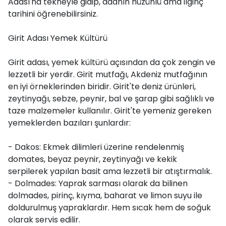
Adası'na tekneyle gidip, adanın hüzünlü ama ilginç
tarihini öğrenebilirsiniz.
Girit Adası Yemek Kültürü
Girit adası, yemek kültürü açısından da çok zengin ve
lezzetli bir yerdir. Girit mutfağı, Akdeniz mutfağının
en iyi örneklerinden biridir. Girit'te deniz ürünleri,
zeytinyağı, sebze, peynir, bal ve şarap gibi sağlıklı ve
taze malzemeler kullanılır. Girit'te yemeniz gereken
yemeklerden bazıları şunlardır:
- Dakos: Ekmek dilimleri üzerine rendelenmiş
domates, beyaz peynir, zeytinyağı ve kekik
serpilerek yapılan basit ama lezzetli bir atıştırmalık.
- Dolmades: Yaprak sarması olarak da bilinen
dolmades, pirinç, kıyma, baharat ve limon suyu ile
doldurulmuş yapraklardır. Hem sıcak hem de soğuk
olarak servis edilir.