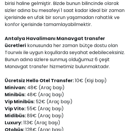
birisi haline gelmiştir. Bizde bunun bilincinde olarak
sizler adına bu mesafeyi 1 saat kadar ideal bir zaman
içerisinde en ufak bir sorun yaşamadan rahatlık ve
konfor içerisinde tamamlayabilmektir.
Antalya Havalimanı Manavgat transfer
ücretleri
konusunda her zaman bütçe dostu olan
Tourwix ile uygun koşullarda seyahat edebileceksiniz.
Bunun adına sizlere sunmuş olduğumuz 6 çeşit
Manavgat transfer hizmetimiz bulunmaktadır.
Ücretsiz Hello Otel Transfer:
10€ (Kişi başı)
Minivan:
48€ (Araç başı)
Minibüs:
48€ (Araç başı)
Vip Minibüs:
52€ (Araç başı)
Vip Vito:
55€ (Araç başı)
Midibüs:
89€ (Araç başı)
Luxury:
113€ (Araç başı)
Otobüs:
128€ (Araç başı)