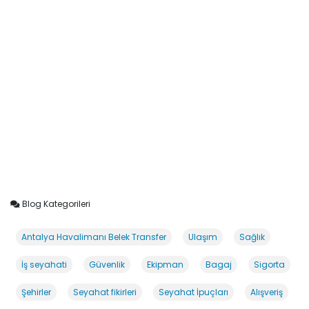
Blog Kategorileri
Antalya Havalimanı Belek Transfer
Ulaşım
Sağlık
İş seyahati
Güvenlik
Ekipman
Bagaj
Sigorta
Şehirler
Seyahat fikirleri
Seyahat İpuçları
Alışveriş