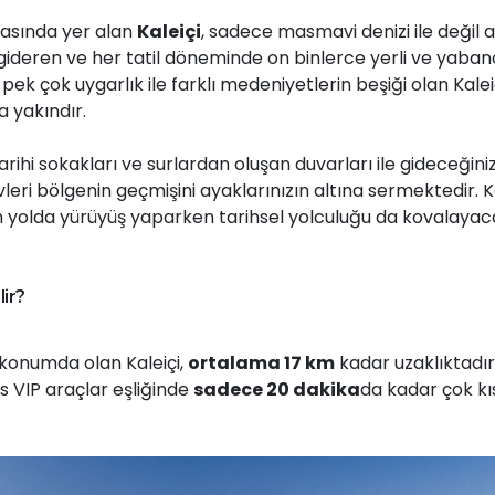
rasında yer alan
Kaleiçi
, sadece masmavi denizi ile değil 
 gideren ve her tatil döneminde on binlerce yerli ve yaban
pek çok uygarlık ile farklı medeniyetlerin beşiği olan Kaleiç
 yakındır.
tarihi sokakları ve surlardan oluşan duvarları ile gideceğini
leri bölgenin geçmişini ayaklarınızın altına sermektedir. K
n yolda yürüyüş yaparken tarihsel yolculuğu da kovalayac
lir?
 konumda olan Kaleiçi,
ortalama 17 km
kadar uzaklıktadır
s VIP araçlar eşliğinde
sadece 20 dakika
da kadar çok kı