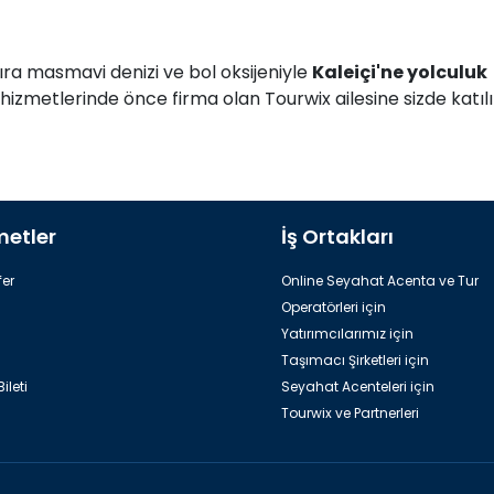
sıra masmavi denizi ve bol oksijeniyle
Kaleiçi'ne yolculuk
hizmetlerinde önce firma olan Tourwix ailesine sizde katıl
metler
İş Ortakları
er
Online Seyahat Acenta ve Tur
Operatörleri için
Yatırımcılarımız için
Taşımacı Şirketleri için
ileti
Seyahat Acenteleri için
Tourwix ve Partnerleri