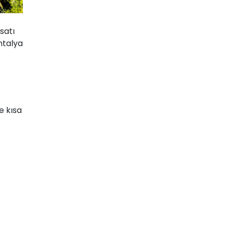
rsatı
ntalya
le kısa