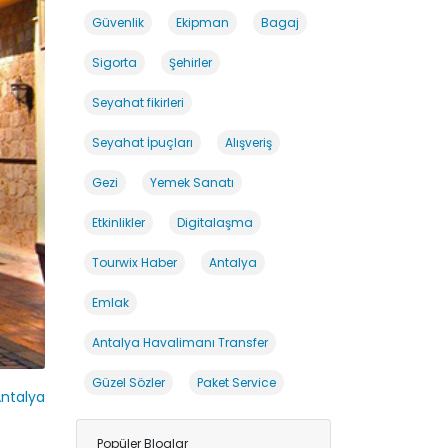
Güvenlik
Ekipman
Bagaj
Sigorta
Şehirler
Seyahat fikirleri
Seyahat İpuçları
Alışveriş
Gezi
Yemek Sanatı
Etkinlikler
Digitalaşma
Tourwix Haber
Antalya
Emlak
Antalya Havalimanı Transfer
Güzel Sözler
Paket Service
ntalya
Popüler Bloglar