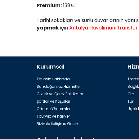
Premium:
138€
Tarihi sokakları ve surlu duvarlarının yanı 
yapmak
için
Antalya Havalimanı transfer
Kurumsal
Hiz
Tourwix Hakkında
Transf
Sunduğumuz Hizmetler
Sağlık
Gizlilik ve Çerez Politikaları
Otel
Şartlar ve Koşullar
Tur
Ödeme Yöntemleri
Uçak B
Tourwix ve Kariyer
Bizimle İletişime Geçin