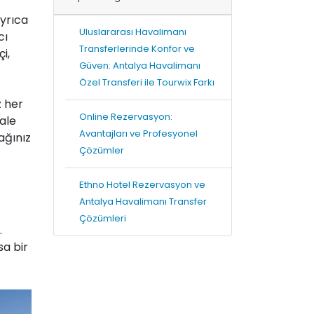
ayrıca
Uluslararası Havalimanı
cı
Transferlerinde Konfor ve
i,
Güven: Antalya Havalimanı
Özel Transferi ile Tourwix Farkı
z her
Online Rezervasyon:
ale
Avantajları ve Profesyonel
ağınız
Çözümler
Ethno Hotel Rezervasyon ve
Antalya Havalimanı Transfer
Çözümleri
.
sa bir