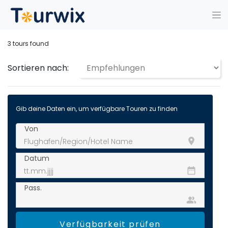
3
tours found
Sortieren nach:
Gib deine Daten ein, um verfügbare Touren zu finden
Von
room
Datum
date_range
Pass.
people_alt
Verfügbarkeit prüfen