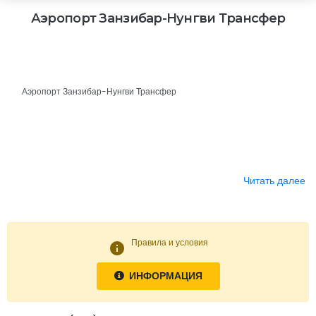
Аэропорт Занзибар-Нунгви Трансфер
Аэропорт Занзибар-Нунгви Трансфер
Читать далее
Правила и условия
info
ИНФОРМАЦИЯ