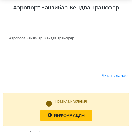
Аэропорт Занзибар-Кендва Трансфер
Аэропорт Занзибар-Кендва Трансфер
Читать далее
Правила и условия
info
ИНФОРМАЦИЯ