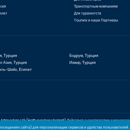
рсия
Транспортным компаниям
илет
Для турагентств
Tourwix и наши Партнеры
я,
Турция
Бодрум,
Турция
л Азия,
Турция
Измир,
Турция
эль-Шейх,
Египет
Artmodern UG (Haftungsbeschränkt) Действует в соответствии законодате
TOURWİX TURİZM Действует в соответствии законодательству Ту
осещениях сайта) для персонализации сервисов и удобства пользователей.