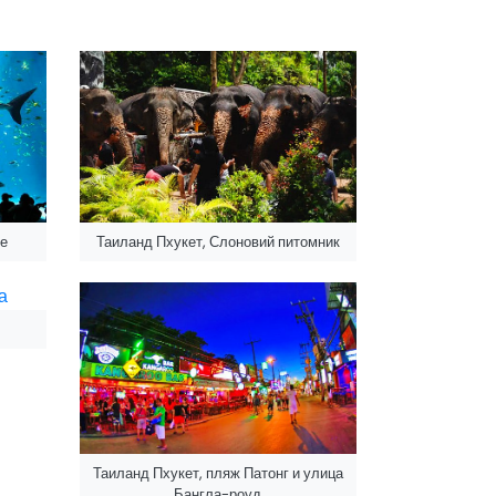
де
Таиланд Пхукет, Слоновий питомник
Таиланд Пхукет, пляж Патонг и улица
Бангла-роуд