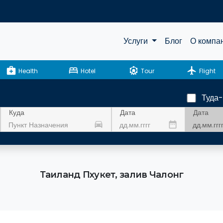
Услуги
Блог
О компа
medical_services
bed
attractions
flight
Health
Hotel
Tour
Flight
Туда
Дата
Куда
Дата
drive_eta
date_range
Таиланд Пхукет, залив Чалонг