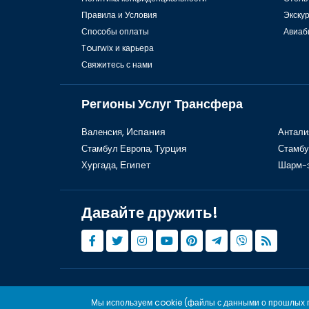
Правила и Условия
Экску
Способы оплаты
Авиаб
Tourwix и карьера
Свяжитесь с нами
Регионы Услуг Трансфера
Валенсия,
Испания
Антали
Стамбул Европа,
Турция
Стамбу
Хургада,
Египет
Шарм-
Давайте дружить!
© Copyright 2015 - 2026,
Tourwix.de
Мы используем cookie (файлы с данными о прошлых п