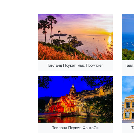
Таиланд Пхукет, мыс Промтхеп
Таил
Таиланд Пхукет, ФантаСи
Т