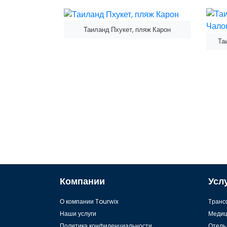
Таиланд Пхукет, пляж Карон
Та
Компании
Усл
О компании Tourwix
Tранс
Наши услуги
Медиц
Политика конфиденциальности
Отель