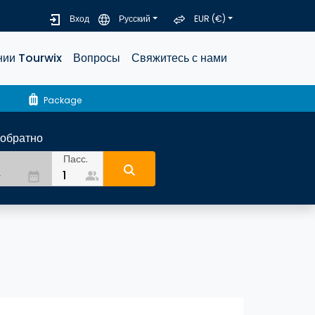
Вход
Русский
EUR (€)
нии Tourwix
Вопросы
Свяжитесь с нами
luggage
Package
-обратно
Пасс.
people_alt
date_range