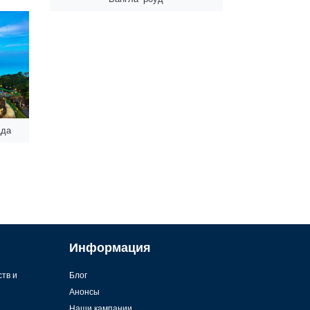
дда
Информация
ств и
Блог
Анонсы
Наши кампании