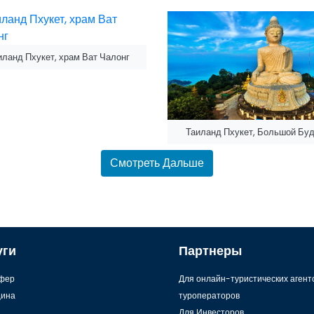
иланд Пхукет, храм Ват Чалонг
Таиланд Пхукет, Большой Бу
Смотреть Дальше
уги
Партнеры
фер
Для онлайн-туристических агент
ина
туроператоров
Для Инвесторов