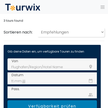
3
tours found
Sortieren nach:
Gib deine Daten ein, um verfügbare Touren zu finden
Von
room
Datum
date_range
Pass.
people_alt
Verfügbarkeit prüfen