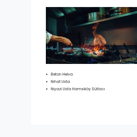
Beton Helva.
Nihat Usta
Niyazi Usta Hamsiköy Sütlacı