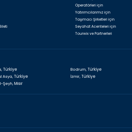
Operatörleri için
Yatırımcılarımız için
Taşımacı Şirketleri için
ileti
Seyahat Acenteleri için
Tourwix ve Partnerleri
a,
Türkiye
Bodrum,
Türkiye
ul Asya,
Türkiye
İzmir,
Türkiye
l-Şeyh,
Mısır