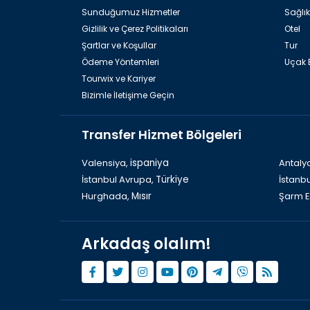
Sunduğumuz Hizmetler
Sağlık
Gizlilik ve Çerez Politikaları
Otel
Şartlar ve Koşullar
Tur
Ödeme Yöntemleri
Uçak B
Tourwix ve Kariyer
Bizimle İletişime Geçin
Transfer Hizmet Bölgeleri
Valensiya,
ispaniya
Antaly
İstanbul Avrupa,
Türkiye
İstanb
Hurghada,
Mısır
Şarm E
Arkadaş olalım!