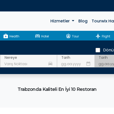
Hizmetler
Blog
Tourwix H
medical_services
bed
attractions
flight
Health
Hotel
Tour
Flight
Dönü
Tarih
Nereye
Tarih
drive_eta
date_range
Trabzonda Kaliteli En İyi 10 Restoran