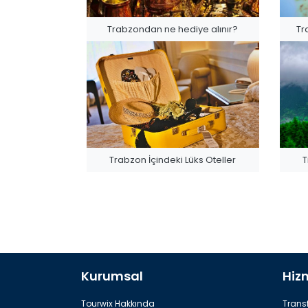
Trabzondan ne hediye alınır?
Tr
Trabzon İçindeki Lüks Oteller
T
Kurumsal
Hiz
Tourwix Hakkında
Transf