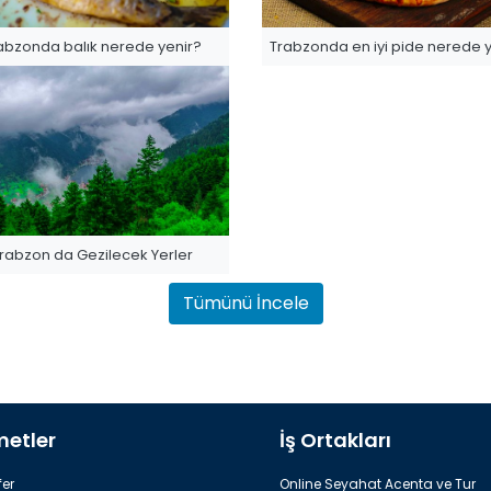
abzonda balık nerede yenir?
Trabzonda en iyi pide nerede 
rabzon da Gezilecek Yerler
Tümünü İncele
metler
İş Ortakları
er
Online Seyahat Acenta ve Tur