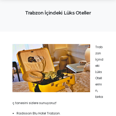
Trabzon İçindeki Lüks Oteller
Trab
zon
İçind
eki
Lüks
Otell
erini
n,
birka
ç tanesini sizlere sunuyoruz!
Radisson Blu Hotel Trabzon.