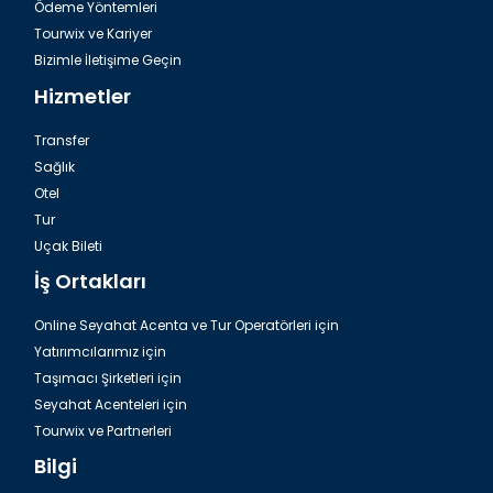
Ödeme Yöntemleri
Tourwix ve Kariyer
Bizimle İletişime Geçin
Hizmetler
Transfer
Sağlık
Otel
Tur
Zigana Gümüşkayak Yaylakent yakınlarındaki restoranlar
Uçak Bileti
İş Ortakları
Online Seyahat Acenta ve Tur Operatörleri için
Yatırımcılarımız için
Taşımacı Şirketleri için
Seyahat Acenteleri için
Tourwix ve Partnerleri
Bilgi