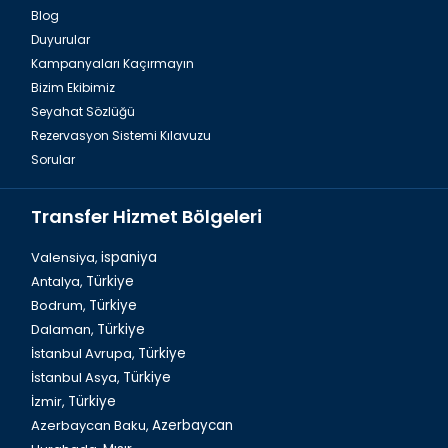
Blog
Duyurular
Trabzondan ne hediye alınır?
Kampanyaları Kaçırmayın
Bizim Ekibimiz
Seyahat Sözlüğü
Rezervasyon Sistemi Kılavuzu
Sorular
Transfer Hizmet Bölgeleri
Valensiya,
ispaniya
Antalya,
Türkiye
Bodrum,
Türkiye
Trabzonda Kaliteli En İyi 10 Restoran
Dalaman,
Türkiye
İstanbul Avrupa,
Türkiye
İstanbul Asya,
Türkiye
İzmir,
Türkiye
Azerbaycan Baku,
Azerbaycan