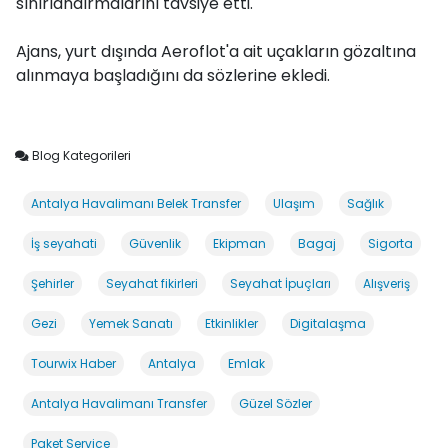
sınırlandırmalarını tavsiye etti.
Ajans, yurt dışında Aeroflot'a ait uçakların gözaltına
alınmaya başladığını da sözlerine ekledi.
Blog Kategorileri
Antalya Havalimanı Belek Transfer
Ulaşım
Sağlık
İş seyahati
Güvenlik
Ekipman
Bagaj
Sigorta
Şehirler
Seyahat fikirleri
Seyahat İpuçları
Alışveriş
Gezi
Yemek Sanatı
Etkinlikler
Digitalaşma
Tourwix Haber
Antalya
Emlak
Antalya Havalimanı Transfer
Güzel Sözler
Paket Service