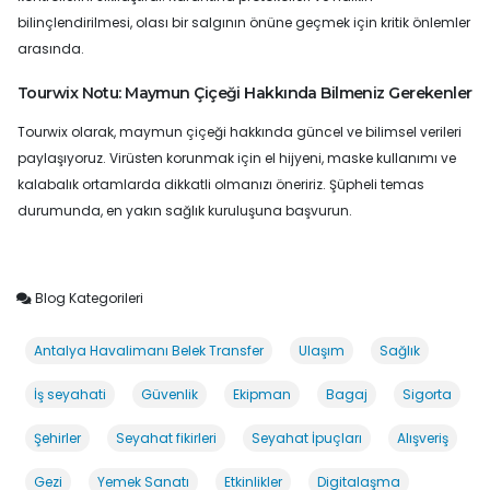
bilinçlendirilmesi, olası bir salgının önüne geçmek için kritik önlemler
arasında.
Tourwix Notu: Maymun Çiçeği Hakkında Bilmeniz Gerekenler
Tourwix olarak, maymun çiçeği hakkında güncel ve bilimsel verileri
paylaşıyoruz. Virüsten korunmak için el hijyeni, maske kullanımı ve
kalabalık ortamlarda dikkatli olmanızı öneririz. Şüpheli temas
durumunda, en yakın sağlık kuruluşuna başvurun.
Blog Kategorileri
Antalya Havalimanı Belek Transfer
Ulaşım
Sağlık
İş seyahati
Güvenlik
Ekipman
Bagaj
Sigorta
Şehirler
Seyahat fikirleri
Seyahat İpuçları
Alışveriş
Gezi
Yemek Sanatı
Etkinlikler
Digitalaşma