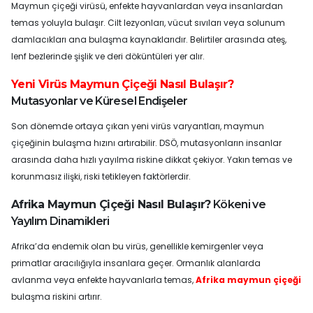
Maymun çiçeği virüsü, enfekte hayvanlardan veya insanlardan
temas yoluyla bulaşır. Cilt lezyonları, vücut sıvıları veya solunum
damlacıkları ana bulaşma kaynaklarıdır. Belirtiler arasında ateş,
lenf bezlerinde şişlik ve deri döküntüleri yer alır.
Yeni Virüs Maymun Çiçeği Nasıl Bulaşır?
Mutasyonlar ve Küresel Endişeler
Son dönemde ortaya çıkan yeni virüs varyantları, maymun
çiçeğinin bulaşma hızını artırabilir. DSÖ, mutasyonların insanlar
arasında daha hızlı yayılma riskine dikkat çekiyor. Yakın temas ve
korunmasız ilişki, riski tetikleyen faktörlerdir.
Afrika Maymun Çiçeği Nasıl Bulaşır?
Kökeni ve
Yayılım Dinamikleri
Afrika’da endemik olan bu virüs, genellikle kemirgenler veya
primatlar aracılığıyla insanlara geçer. Ormanlık alanlarda
avlanma veya enfekte hayvanlarla temas,
Afrika maymun çiçeği
bulaşma riskini artırır.