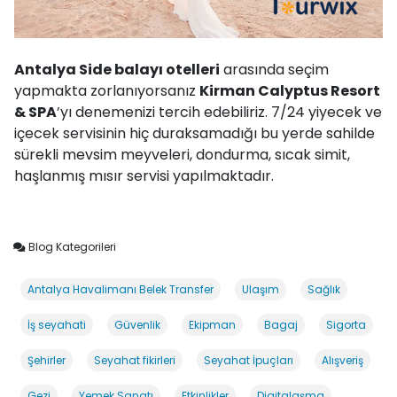
Antalya Side balayı otelleri
arasında seçim
yapmakta zorlanıyorsanız
Kirman Calyptus Resort
& SPA
’yı denemenizi tercih edebiliriz. 7/24 yiyecek ve
içecek servisinin hiç duraksamadığı bu yerde sahilde
sürekli mevsim meyveleri, dondurma, sıcak simit,
haşlanmış mısır servisi yapılmaktadır.
Blog Kategorileri
Antalya Havalimanı Belek Transfer
Ulaşım
Sağlık
İş seyahati
Güvenlik
Ekipman
Bagaj
Sigorta
Şehirler
Seyahat fikirleri
Seyahat İpuçları
Alışveriş
Gezi
Yemek Sanatı
Etkinlikler
Digitalaşma