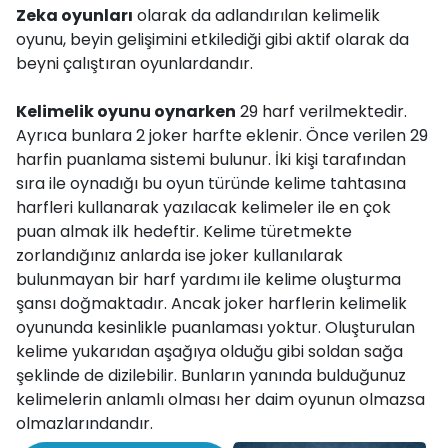
Zeka oyunları
olarak da adlandırılan kelimelik
oyunu, beyin gelişimini etkilediği gibi aktif olarak da
beyni çalıştıran oyunlardandır.
Kelimelik oyunu oynarken
29 harf verilmektedir.
Ayrıca bunlara 2 joker harfte eklenir. Önce verilen 29
harfin puanlama sistemi bulunur. İki kişi tarafından
sıra ile oynadığı bu oyun türünde kelime tahtasına
harfleri kullanarak yazılacak kelimeler ile en çok
puan almak ilk hedeftir. Kelime türetmekte
zorlandığınız anlarda ise joker kullanılarak
bulunmayan bir harf yardımı ile kelime oluşturma
şansı doğmaktadır. Ancak joker harflerin kelimelik
oyununda kesinlikle puanlaması yoktur. Oluşturulan
kelime yukarıdan aşağıya olduğu gibi soldan sağa
şeklinde de dizilebilir. Bunların yanında bulduğunuz
kelimelerin anlamlı olması her daim oyunun olmazsa
olmazlarındandır.