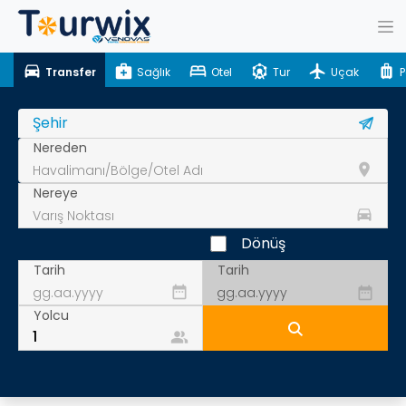
drive_eta
medical_services
bed
attractions
flight
luggage
Transfer
Sağlık
Otel
Tur
Uçak
P
Nereden
room
Nereye
drive_eta
Dönüş
Tarih
Tarih
date_range
date_range
Yolcu
people_alt