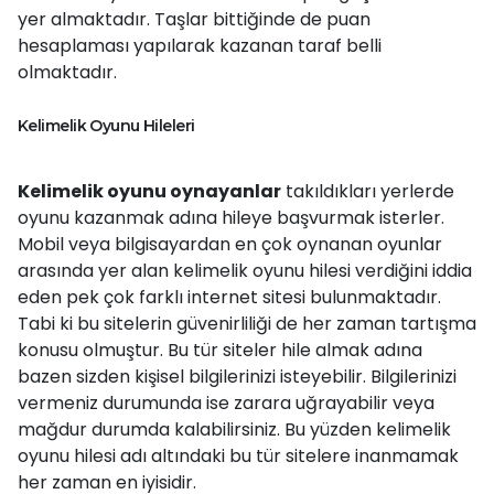
yer almaktadır. Taşlar bittiğinde de puan
hesaplaması yapılarak kazanan taraf belli
olmaktadır.
Kelimelik Oyunu Hileleri
Kelimelik oyunu oynayanlar
takıldıkları yerlerde
oyunu kazanmak adına hileye başvurmak isterler.
Mobil veya bilgisayardan en çok oynanan oyunlar
arasında yer alan kelimelik oyunu hilesi verdiğini iddia
eden pek çok farklı internet sitesi bulunmaktadır.
Tabi ki bu sitelerin güvenirliliği de her zaman tartışma
konusu olmuştur. Bu tür siteler hile almak adına
bazen sizden kişisel bilgilerinizi isteyebilir. Bilgilerinizi
vermeniz durumunda ise zarara uğrayabilir veya
mağdur durumda kalabilirsiniz. Bu yüzden kelimelik
oyunu hilesi adı altındaki bu tür sitelere inanmamak
her zaman en iyisidir.