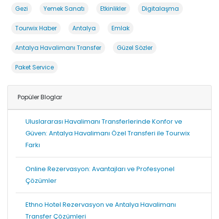
Gezi
Yemek Sanatı
Etkinlikler
Digitalaşma
Tourwix Haber
Antalya
Emlak
Antalya Havalimanı Transfer
Güzel Sözler
Paket Service
Popüler Bloglar
Uluslararası Havalimanı Transferlerinde Konfor ve
Güven: Antalya Havalimanı Özel Transferi ile Tourwix
Farkı
Online Rezervasyon: Avantajları ve Profesyonel
Çözümler
Ethno Hotel Rezervasyon ve Antalya Havalimanı
Transfer Çözümleri