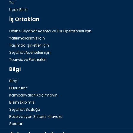
Tur
Uçak Bileti
İş Ortakları
Online Seyahat Acenta ve Tur Operatörleri için
Yatırımcılarımız için
Taşımacı Şirketleri için
Seyahat Acenteleri için
Tourwix ve Partnerleri
Bilgi
Blog
Duyurular
Kampanyaları Kaçırmayın
Bizim Ekibimiz
Seyahat Sözlüğü
Rezervasyon Sistemi Kılavuzu
Sorular