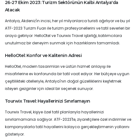
26-27 Ekim 2023: Turizm Sektörünün Kalbi Antalya'da
Atacak
Antalya, Akdeniz'in incisi, her yıl milyonlarca turisti ağırlıyor ve bu yıl
ATF-2023 Turizm Fuarı ile turizm profesyonellerini ve tatil severleri bir
araya getiriyor. HelloOtel ve Tourwix Travel işbirliği, katılımcılara
unutulmaz bir deneyim sunmak için hazırlıklarını tamamladı.
HelloOtel: Konfor ve Kalitenin Adresi
HelloOtel, modern tasarımları ve üstün hizmet anlayışı ile
misafirlerine ev konforunda bir tatil vaat ediyor. Her bütçeye uygun
çeşitlilikteki otelleriyle, Antalya'nın doğal güzelliklerini keşfetmek
isteyen gezginler için ideal bir seçenek sunuyor.
Tourwix Travel: Hayallerinizi Sınırlamayın
Tourwix Travel, kişiye özel tatil planlarıyla hayallerinizi
sınırlamamanızı sağlıyor. ATF-2023'te, ziyaretçilere özel indirimler ve
kampanyalarla tatil hayallerini kolayca gerçekleştirmenin yollarını
gösteriyor.