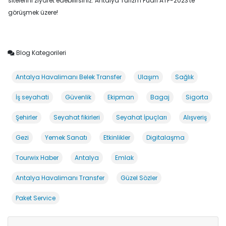
sitelerini ziyaret edebilirsiniz. Antalya Turizm Fuarı ATF-2023'te
görüşmek üzere!
Blog Kategorileri
Antalya Havalimanı Belek Transfer
Ulaşım
Sağlık
İş seyahati
Güvenlik
Ekipman
Bagaj
Sigorta
Şehirler
Seyahat fikirleri
Seyahat İpuçları
Alışveriş
Gezi
Yemek Sanatı
Etkinlikler
Digitalaşma
Tourwix Haber
Antalya
Emlak
Antalya Havalimanı Transfer
Güzel Sözler
Paket Service