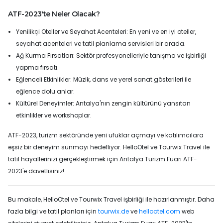
ATF-2023'te Neler Olacak?
Yenilikçi Oteller ve Seyahat Acenteleri: En yeni ve en iyi oteller,
seyahat acenteleri ve tatil planlama servisleri bir arada.
Ağ Kurma Fırsatları: Sektör profesyonelleriyle tanışma ve işbirliği
yapma fırsatı.
Eğlenceli Etkinlikler: Müzik, dans ve yerel sanat gösterileri ile
eğlence dolu anlar.
Kültürel Deneyimler: Antalya'nın zengin kültürünü yansıtan
etkinlikler ve workshoplar.
ATF-2023, turizm sektöründe yeni ufuklar açmayı ve katılımcılara
eşsiz bir deneyim sunmayı hedefliyor. HelloOtel ve Tourwix Travel ile
tatil hayallerinizi gerçekleştirmek için Antalya Turizm Fuarı ATF-
2023'e davetlisiniz!
Bu makale, HelloOtel ve Tourwix Travel işbirliği ile hazırlanmıştır. Daha
fazla bilgi ve tatil planları için
tourwix.de
ve
hellootel.com
web