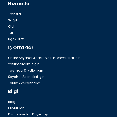
Hizmetler
Transfer
Sağlık
Otel
Tur
Bodrum, Havalimanı Engelli Özellikli Yolcular
Uçak Bileti
İş Ortakları
Online Seyahat Acenta ve Tur Operatörleri için
Yatırımcılarımız için
Taşımacı Şirketleri için
Seyahat Acenteleri için
Tourwix ve Partnerleri
Bilgi
Blog
Duyurular
Bodrumda Yalıkavak Marina
Kampanyaları Kaçırmayın