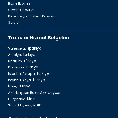
Bizim Ekibimiz
Seyahat Sözlüğü
Rezervasyon Sistemi Kılavuzu
Sorular
Transfer Hizmet Bölgeleri
Valensiya,
ispaniya
Antalya,
Türkiye
Bodrum,
Türkiye
Bodrumda muhteşem Deniz Müzesi
Dalaman,
Türkiye
İstanbul Avrupa,
Türkiye
İstanbul Asya,
Türkiye
İzmir,
Türkiye
Azerbaycan Baku,
Azerbaycan
Hurghada,
Mısır
Şarm El-Şeyh,
Mısır