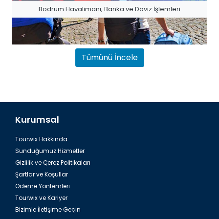
Bodrum Havalimanı, Banka ve Döviz İşlemleri
Tümünü İncele
Kurumsal
Tourwix Hakkında
Bodrum Havalimanı, Bagaj Kaplama
Sunduğumuz Hizmetler
Gizlilik ve Çerez Politikaları
Şartlar ve Koşullar
Ödeme Yöntemleri
Tourwix ve Kariyer
Bizimle İletişime Geçin