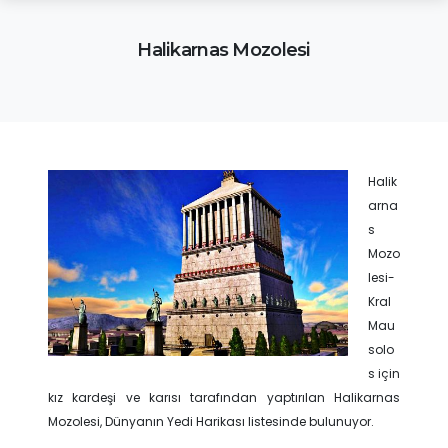
Halikarnas Mozolesi
Halik
arna
s
Mozo
lesi-
Kral
Mau
solo
s için
kız kardeşi ve karısı tarafından yaptırılan Halikarnas
Mozolesi, Dünyanın Yedi Harikası listesinde bulunuyor.