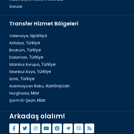
Sorular
Transfer Hizmet Bölgeleri
Valensiya,
ispaniya
Antalya,
Türkiye
Bodrum,
Türkiye
Yalıkavak cennet koyu Bodrum
Dalaman,
Türkiye
İstanbul Avrupa,
Türkiye
İstanbul Asya,
Türkiye
İzmir,
Türkiye
Azerbaycan Baku,
Azerbaycan
Hurghada,
Mısır
Şarm El-Şeyh,
Mısır
Arkadaş olalım!