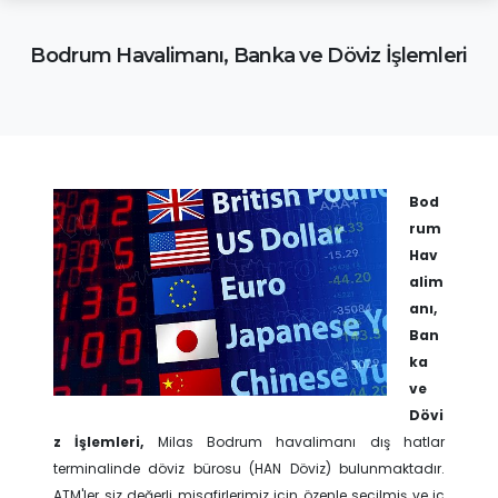
Bodrum Havalimanı, Banka ve Döviz İşlemleri
Bod
rum
Hav
alim
anı,
Ban
ka
ve
Dövi
z İşlemleri,
Milas Bodrum havalimanı dış hatlar
terminalinde döviz bürosu (HAN Döviz) bulunmaktadır.
ATM'ler siz değerli misafirlerimiz için özenle seçilmiş ve iç