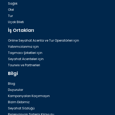
Sağlık
Otel
Tur
Bodrumda Yalıkavak Marina
Uçak Bileti
İş Ortakları
Online Seyahat Acenta ve Tur Operatörleri için
Yatırımcılarımız için
Taşımacı Şirketleri için
Seyahat Acenteleri için
Tourwix ve Partnerleri
Bilgi
Blog
Duyurular
Bodrumda muhteşem Deniz Müzesi
Kampanyaları Kaçırmayın
Bizim Ekibimiz
Seyahat Sözlüğü
Rezervasyon Sistemi Kılavuzu