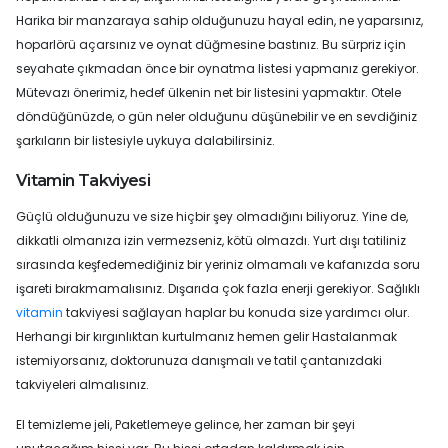
Harika bir manzaraya sahip olduğunuzu hayal edin, ne yaparsınız,
hoparlörü açarsınız ve oynat düğmesine bastınız. Bu sürpriz için
seyahate çıkmadan önce bir oynatma listesi yapmanız gerekiyor.
Mütevazı önerimiz, hedef ülkenin net bir listesini yapmaktır. Otele
döndüğünüzde, o gün neler olduğunu düşünebilir ve en sevdiğiniz
şarkıların bir listesiyle uykuya dalabilirsiniz.
Vitamin Takviyesi
Güçlü olduğunuzu ve size hiçbir şey olmadığını biliyoruz. Yine de,
dikkatli olmanıza izin vermezseniz, kötü olmazdı. Yurt dışı tatiliniz
sırasında keşfedemediğiniz bir yeriniz olmamalı ve kafanızda soru
işareti bırakmamalısınız. Dışarıda çok fazla enerji gerekiyor. Sağlıklı
vitamin
takviyesi sağlayan haplar bu konuda size yardımcı olur.
Herhangi bir kırgınlıktan kurtulmanız hemen gelir Hastalanmak
istemiyorsanız, doktorunuza danışmalı ve tatil çantanızdaki
takviyeleri almalısınız.
El temizleme jeli, Paketlemeye gelince, her zaman bir şeyi