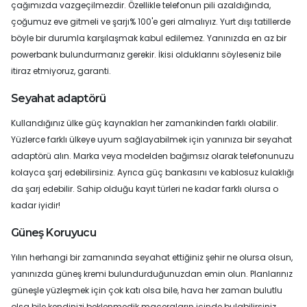
çağımızda vazgeçilmezdir. Özellikle telefonun pili azaldığında,
çoğumuz eve gitmeli ve şarjı% 100'e geri almalıyız. Yurt dışı tatillerde
böyle bir durumla karşılaşmak kabul edilemez. Yanınızda en az bir
powerbank bulundurmanız gerekir. İkisi olduklarını söyleseniz bile
itiraz etmiyoruz, garanti.
Seyahat adaptörü
Kullandığınız ülke güç kaynakları her zamankinden farklı olabilir.
Yüzlerce farklı ülkeye uyum sağlayabilmek için yanınıza bir seyahat
adaptörü alın. Marka veya modelden bağımsız olarak telefonunuzu
kolayca şarj edebilirsiniz. Ayrıca güç bankasını ve kablosuz kulaklığı
da şarj edebilir. Sahip olduğu kayıt türleri ne kadar farklı olursa o
kadar iyidir!
Güneş Koruyucu
Yılın herhangi bir zamanında seyahat ettiğiniz şehir ne olursa olsun,
yanınızda güneş kremi bulundurduğunuzdan emin olun. Planlarınız
güneşle yüzleşmek için çok katı olsa bile, hava her zaman bulutlu
olsa bile kendinizi beklenmedik maceraların içinde bulabilirsiniz.