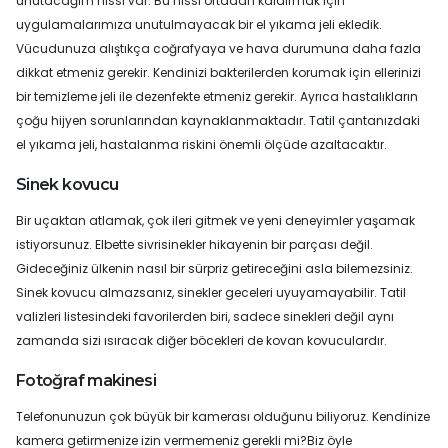
unutacağım hissi var. Bu hissi ortadan kaldırmak için
uygulamalarımıza unutulmayacak bir el yıkama jeli ekledik.
Vücudunuza alıştıkça coğrafyaya ve hava durumuna daha fazla
dikkat etmeniz gerekir. Kendinizi bakterilerden korumak için ellerinizi
bir temizleme jeli ile dezenfekte etmeniz gerekir. Ayrıca hastalıkların
çoğu hijyen sorunlarından kaynaklanmaktadır. Tatil çantanızdaki
el yıkama jeli, hastalanma riskini önemli ölçüde azaltacaktır.
Sinek kovucu
Bir uçaktan atlamak, çok ileri gitmek ve yeni deneyimler yaşamak
istiyorsunuz. Elbette sivrisinekler hikayenin bir parçası değil.
Gideceğiniz ülkenin nasıl bir sürpriz getireceğini asla bilemezsiniz.
Sinek kovucu almazsanız, sinekler geceleri uyuyamayabilir. Tatil
valizleri listesindeki favorilerden biri, sadece sinekleri değil aynı
zamanda sizi ısıracak diğer böcekleri de kovan kovuculardır.
Fotoğraf makinesi
Telefonunuzun çok büyük bir kamerası olduğunu biliyoruz. Kendinize
kamera getirmenize izin vermemeniz gerekli mi?Biz öyle