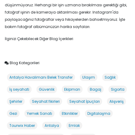
düşünmüyoruz. Herhangi bir işin uzmana bırakılması gerektiği gibi,
fotoğraf işinin de kameraya aktarılması gerekir. Instagram'da
paylaşacağınız fotoğraflar veya hikayelerden bahsetmiyoruz. İşte
bakım fotoğraf albümünüzün harika sayfaları.
İlginizi Çekebilecek Diğer Blog İçerikleri
Blog Kategorileri
Antalya Havalimanı Belek Transfer
Ulaşım
Sağlık
İş seyahati
Güvenlik
Ekipman
Bagaj
Sigorta
Şehirler
Seyahat fikirleri
Seyahat İpuçları
Alışveriş
Gezi
Yemek Sanatı
Etkinlikler
Digitalaşma
Tourwix Haber
Antalya
Emlak