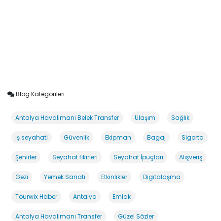
Blog Kategorileri
Antalya Havalimanı Belek Transfer
Ulaşım
Sağlık
İş seyahati
Güvenlik
Ekipman
Bagaj
Sigorta
Şehirler
Seyahat fikirleri
Seyahat İpuçları
Alışveriş
Gezi
Yemek Sanatı
Etkinlikler
Digitalaşma
Tourwix Haber
Antalya
Emlak
Antalya Havalimanı Transfer
Güzel Sözler