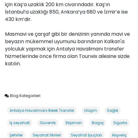
için Kaş’a uzaklık 200 km civarındadır. Kaş’ın
İstanbul’a uzaklığı 850, Ankara’ya 680 ve İzmir’e ise
430 km’dir.
Masmavi ve çarşaf gibi bir denizinin yanında mavi ve
beyazın mükemmel uyumunu barındıran Kalkan'a
yolculuk yapmak için Antalya Havalimanı transfer
hizmetlerinde önce firma olan Tourwix ailesine sizde
katılın.
Blog Kategorileri
Antalya Havalimanı Belek Transfer
Ulaşım
Sağlık
İş seyahati
Güvenlik
Ekipman
Bagaj
Sigorta
Şehirler
Seyahat fikirleri
Seyahat İpuçları
Alışveriş