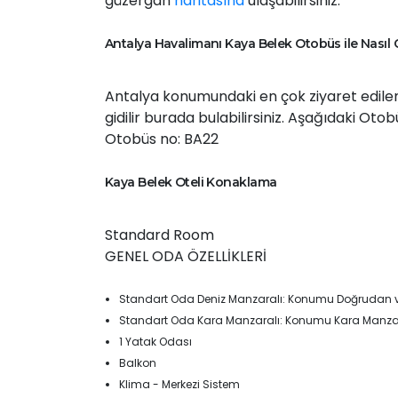
güzergâh
haritasına
ulaşabilirsiniz.
Antalya Havalimanı Kaya Belek Otobüs ile Nasıl G
Antalya konumundaki en çok ziyaret edilen
gidilir burada bulabilirsiniz. Aşağıdaki Ot
Otobüs no: BA22
Kaya Belek Oteli Konaklama
Standard Room
GENEL ODA ÖZELLİKLERİ
Standart Oda Deniz Manzaralı: Konumu Doğrudan v
Standart Oda Kara Manzaralı: Konumu Kara Manza
1 Yatak Odası
Balkon
Klima - Merkezi Sistem