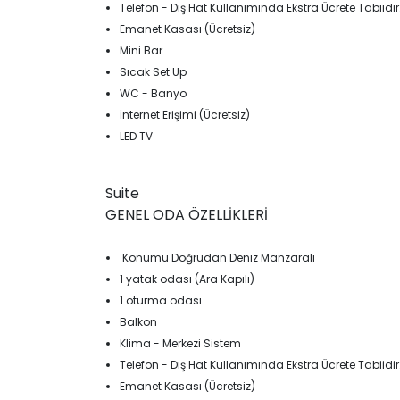
Telefon - Dış Hat Kullanımında Ekstra Ücrete Tabiidir
Emanet Kasası (Ücretsiz)
Mini Bar
Sıcak Set Up
WC - Banyo
İnternet Erişimi (Ücretsiz)
LED TV
Suite
GENEL ODA ÖZELLİKLERİ
Konumu Doğrudan Deniz Manzaralı
1 yatak odası (Ara Kapılı)
1 oturma odası
Balkon
Klima - Merkezi Sistem
Telefon - Dış Hat Kullanımında Ekstra Ücrete Tabiidir
Emanet Kasası (Ücretsiz)