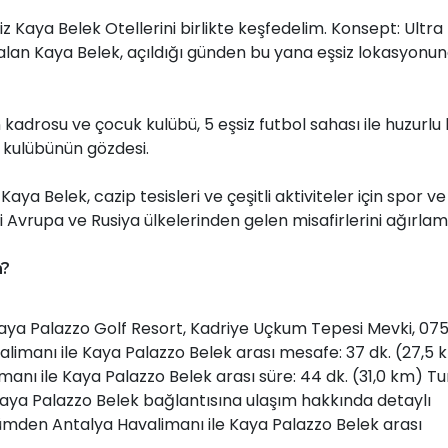
z Kaya Belek Otellerini birlikte keşfedelim. Konsept: Ultra
 alan Kaya Belek, açıldığı günden bu yana eşsiz lokasyonu
kadrosu ve çocuk kulübü, 5 eşsiz futbol sahası ile huzurlu 
r kulübünün gözdesi.
ya Belek, cazip tesisleri ve çeşitli aktiviteler için spor ve
i Avrupa ve Rusiya ülkelerinden gelen misafirlerini ağırlamı
m?
Kaya Palazzo Golf Resort, Kadriye Uçkum Tepesi Mevki, 07
limanı ile Kaya Palazzo Belek arası mesafe: 37 dk. (27,5 
manı ile Kaya Palazzo Belek arası süre: 44 dk. (31,0 km) T
aya Palazzo Belek bağlantısına ulaşım hakkında detaylı
lümden Antalya Havalimanı ile Kaya Palazzo Belek arası