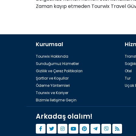
Zaman kayıp etmeden Tourwix Travel Güvenc
Kurumsal
Hiz
Tourwix Hakkında
Transf
Sunduğumuz Hizmetler
Sağlık
Gizlilik ve Çerez Politikaları
Otel
Şartlar ve Koşullar
Tur
Ödeme Yöntemleri
Uçak B
Tourwix ve Kariyer
Bizimle İletişime Geçin
Arkadaş olalım!