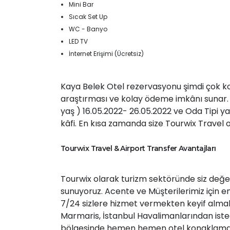
Mini Bar
Sıcak Set Up
WC - Banyo
LED TV
İnternet Erişimi (Ücretsiz)
Kaya Belek Otel rezervasyonu şimdi çok kol
araştırması ve kolay ödeme imkânı sunar. 
yaş ) 16.05.2022- 26.05.2022 ve Oda Tip
kâfi. En kısa zamanda size Tourwix Travel 
Tourwix Travel & Airport Transfer Avantajları
Tourwix olarak turizm sektöründe siz değerl
sunuyoruz. Acente ve Müşterilerimiz için en 
7/24 sizlere hizmet vermekten keyif almak
Marmaris, İstanbul Havalimanlarından istedi
bölgesinde hemen hemen otel konaklama ko