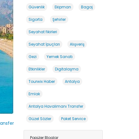
Güvenlik
Ekipman
Bagaj
Sigorta
Şehirler
Seyahat fikirleri
Seyahat İpuçları
Alışveriş
Gezi
Yemek Sanatı
Etkinlikler
Digitalaşma
Tourwix Haber
Antalya
Emlak
Antalya Havalimanı Transfer
Güzel Sözler
Paket Service
ransfer
Popüler Bloglar