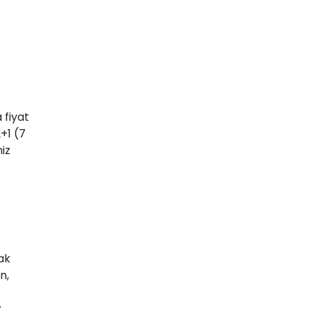
 fiyat
+1 (7
iz
rak
n,
.