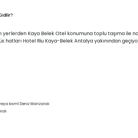
idilir?
 yerlerden Kaya Belek Otel konumuna toplu taşıma ile na
obüs hatları Hotel Riu Kaya-Belek Antalya yakınından geçiyo
eya kısmî Deniz Manzaralı
ralı