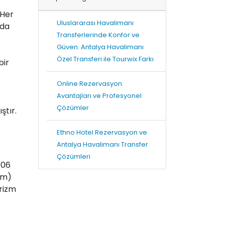
 Her
Uluslararası Havalimanı
nda
Transferlerinde Konfor ve
Güven: Antalya Havalimanı
Özel Transferi ile Tourwix Farkı
bir
Online Rezervasyon:
Avantajları ve Profesyonel
Çözümler
ştır.
Ethno Hotel Rezervasyon ve
Antalya Havalimanı Transfer
Çözümleri
506
km)
urizm