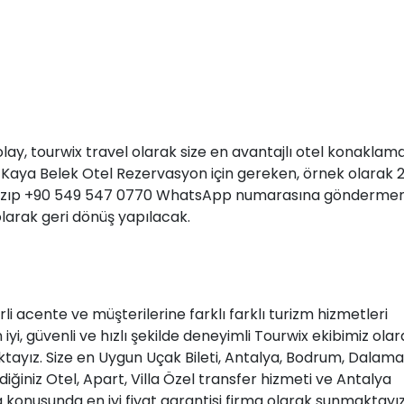
ay, tourwix travel olarak size en avantajlı otel konaklama
Kaya Belek Otel Rezervasyon için gereken, örnek olarak 2
i yazıp +90 549 547 0770 WhatsApp numarasına göndermen
olarak geri dönüş yapılacak.
i acente ve müşterilerine farklı farklı turizm hizmetleri
iyi, güvenli ve hızlı şekilde deneyimli Tourwix ekibimiz ola
tayız. Size en Uygun Uçak Bileti, Antalya, Bodrum, Dalama
ğiniz Otel, Apart, Villa Özel transfer hizmeti ve Antalya
nusunda en iyi fiyat garantisi firma olarak sunmaktayız