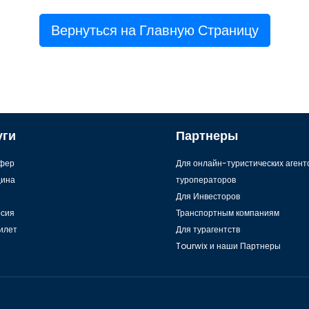
Вернуться на Главную Страницу
уги
Партнеры
фер
Для онлайн-туристических агент
ина
туроператоров
Для Инвесторов
рсия
Транспортным компаниям
илет
Для турагентств
Tourwix и наши Партнеры