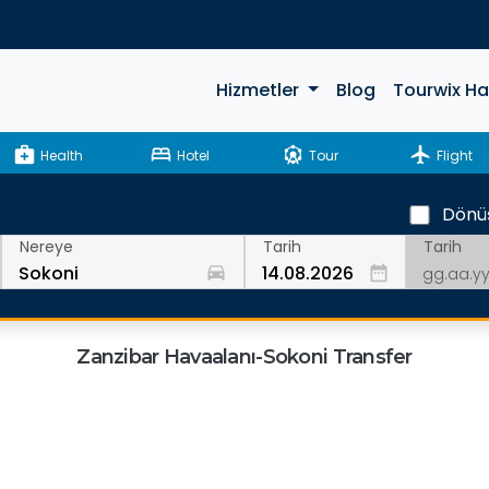
Hizmetler
Blog
Tourwix H
medical_services
bed
attractions
flight
Health
Hotel
Tour
Flight
Dönü
Tarih
Nereye
Tarih
drive_eta
date_range
Zanzibar Havaalanı-Sokoni Transfer