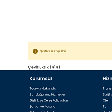
info
Şartlar & Koşullar
ÇeviriEksik (414)
Kurumsal
Hiz
Tourwix Hakkında
Transf
Sunduğumuz Hizmetler
Sağlık
Gizlilik ve Çerez Politikaları
Otel
Şartlar ve Koşullar
Tur