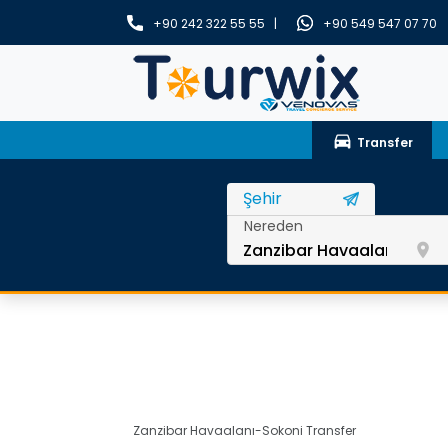
+90 242 322 55 55 |
+90 549 547 07 70
drive_eta
Transfer
Nereden
room
Zanzibar Havaalanı-Sokoni Transfer