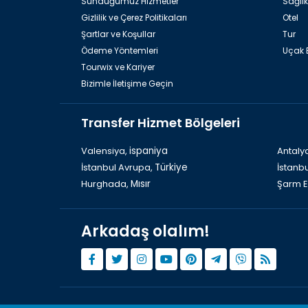
Sunduğumuz Hizmetler
Sağlık
Gizlilik ve Çerez Politikaları
Otel
Şartlar ve Koşullar
Tur
Ödeme Yöntemleri
Uçak B
Tourwix ve Kariyer
Bizimle İletişime Geçin
Transfer Hizmet Bölgeleri
Valensiya,
ispaniya
Antaly
İstanbul Avrupa,
Türkiye
İstanb
Hurghada,
Mısır
Şarm E
Arkadaş olalım!