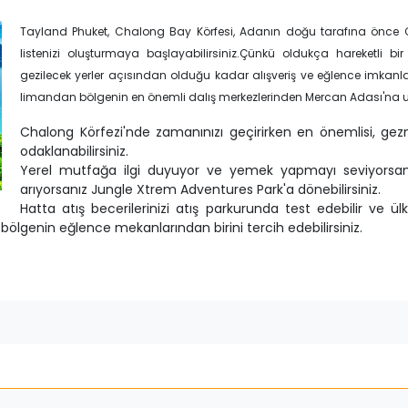
Tayland Phuket, Chalong Bay Körfesi, Adanın doğu tarafına önce C
listenizi oluşturmaya başlayabilirsiniz.Çünkü oldukça hareketli b
gezilecek yerler açısından olduğu kadar alışveriş ve eğlence imkanl
limandan bölgenin en önemli dalış merkezlerinden Mercan Adası'na 
Chalong Körfezi'nde zamanınızı geçirirken en önemlisi, gezme
odaklanabilirsiniz.
Yerel mutfağa ilgi duyuyor ve yemek yapmayı seviyorsanız A
arıyorsanız Jungle Xtrem Adventures Park'a dönebilirsiniz.
Hatta atış becerilerinizi atış parkurunda test edebilir ve ü
e bölgenin eğlence mekanlarından birini tercih edebilirsiniz.