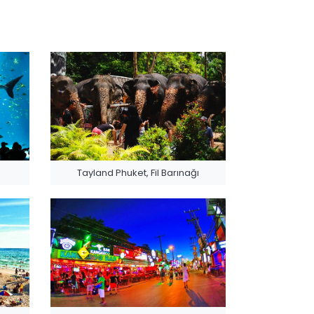
m
Tayland Phuket, Fil Barınağı