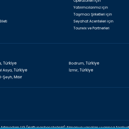
Operatörleri için
Yatırımcılarımız için
Taşımacı Şirketleri için
ileti
Seyahat Acenteleri için
Tourwix ve Partnerleri
a,
Türkiye
Bodrum,
Türkiye
ul Asya,
Türkiye
İzmir,
Türkiye
l-Şeyh,
Mısır
Artmodern UG (Haftungsbeschränkt) Almanya yasaları uyarınca faaliyet