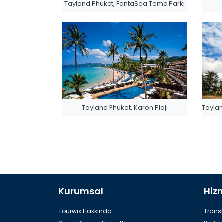
Tayland Phuket, FantaSea Tema Parkı
Tayland Phuket, Karon Plajı
Tayla
Kurumsal
Hiz
Tourwix Hakkında
Transf