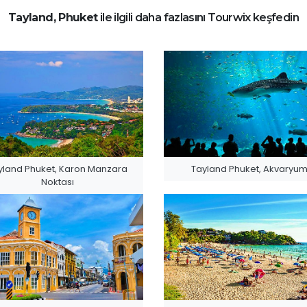
Tayland, Phuket
ile ilgili daha fazlasını Tourwix keşfedin
yland Phuket, Karon Manzara
Tayland Phuket, Akvaryu
Noktası