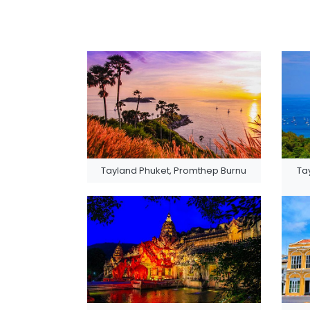
Tayland Phuket, Promthep Burnu
Ta