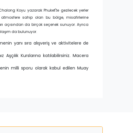
halong Koyu yazarak Phuket'te gezilecek yerler
ir atmosfere sahip olan bu bölge, misafirlerine
arı açısından da birçok seçenek sunuyor. Ayrıca
ulaşım da bulunuyor.
nin yanı sıra alışveriş ve aktivitelere de
şçılık Kurslarına katılabilirsiniz. Macera
lkenin milli sporu olarak kabul edilen Muay