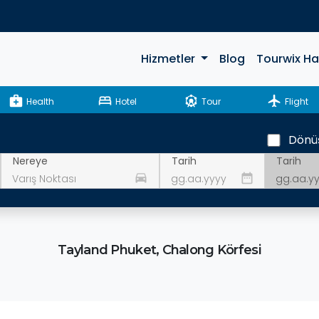
Hizmetler
Blog
Tourwix H
medical_services
bed
attractions
flight
Health
Hotel
Tour
Flight
Dönü
Tarih
Nereye
Tarih
drive_eta
date_range
Tayland Phuket, Chalong Körfesi