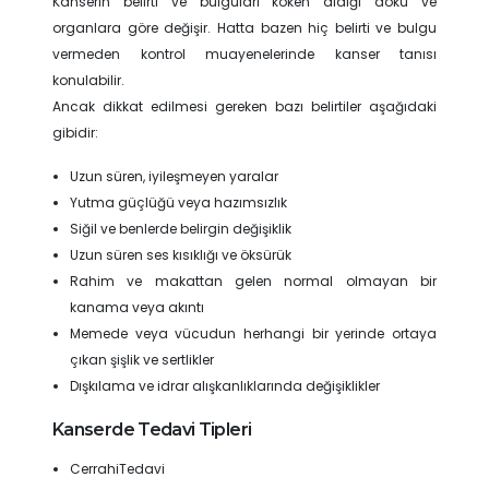
Kanserin belirti ve bulguları köken aldığı doku ve
organlara göre değişir. Hatta bazen hiç belirti ve bulgu
vermeden kontrol muayenelerinde kanser tanısı
konulabilir.
Ancak dikkat edilmesi gereken bazı belirtiler aşağıdaki
gibidir:
Uzun süren, iyileşmeyen yaralar
Yutma güçlüğü veya hazımsızlık
Siğil ve benlerde belirgin değişiklik
Uzun süren ses kısıklığı ve öksürük
Rahim ve makattan gelen normal olmayan bir
kanama veya akıntı
Memede veya vücudun herhangi bir yerinde ortaya
çıkan şişlik ve sertlikler
Dışkılama ve idrar alışkanlıklarında değişiklikler
Kanserde Tedavi Tipleri
CerrahiTedavi