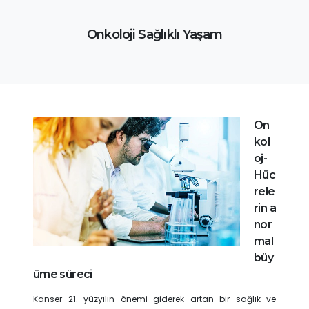
Onkoloji Sağlıklı Yaşam
On
kol
oj-
Hüc
rele
rin a
nor
mal
büy
üme süreci
Kanser 21. yüzyılın önemi giderek artan bir sağlık ve