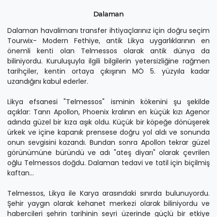
Dalaman
Dalaman havalimanı transfer ihtiyaçlarınız için doğru seçim
Tourwix- Modern Fethiye, antik Likya uygarlıklarının en
önemli kenti olan Telmessos olarak antik dünya da
biliniyordu. Kuruluşuyla ilgili bilgilerin yetersizliğine rağmen
tarihçiler, kentin ortaya çıkışının MÖ 5. yüzyıla kadar
uzandığını kabul ederler.
Likya efsanesi "Telmessos" isminin kökenini şu şekilde
açıklar: Tanrı Apollon, Phoenix kralının en küçük kızı Agenor
adında güzel bir kıza aşık oldu. Küçük bir köpeğe dönüşerek
ürkek ve içine kapanık prensese doğru yol aldı ve sonunda
onun sevgisini kazandı. Bundan sonra Apollon tekrar güzel
görünümüne büründü ve adı "ateş diyarı" olarak çevrilen
oğlu Telmessos doğdu. Dalaman tedavi ve tatil için biçilmiş
kaftan...
Telmessos, Likya ile Karya arasındaki sınırda bulunuyordu.
Şehir yaygın olarak kehanet merkezi olarak biliniyordu ve
habercileri şehrin tarihinin seyri üzerinde güçlü bir etkiye