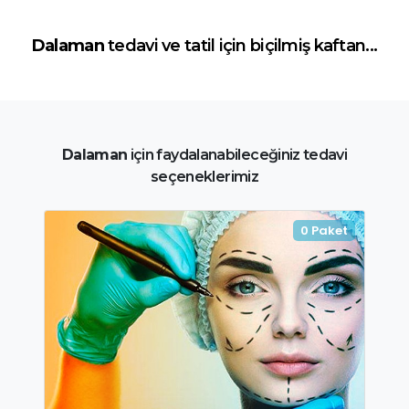
Dalaman
tedavi ve tatil için biçilmiş kaftan...
Dalaman
için faydalanabileceğiniz tedavi
seçeneklerimiz
ket
0 Paket