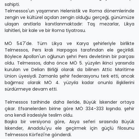
sahipti.
Telmessos'un yaşamının Helenistik ve Roma dönemlerinde
zengin ve kültürel açıdan zengin olduğu gerçeği, günümüze
ulaşan anıtlarla kanıtlanmaktadır: Taş mezarlar, Likya
lahitleri, bir kale ve bir Roma tiyatrosu.
MÖ 547'de. Tüm Likya ve Karya şehirleriyle birlikte
Telmessos, Pers kralı Harpagos tarafından ele geçirildi.
Böylece Apollon'un oğlunun şehri Pers devletinin bir parçası
oldu. Telmessos, daha önce MÖ 5. yüzyılın ikinci yarısında
kurulan ve Delian Birliği olarak da bilinen Attic Maritime
Union üyesiydi. Zamanla şehir federasyonu terk etti, ancak
bağımsız olarak MÖ 4. yüzyıla kadar onunla ilişkilerini
sürdürmeye devam etti.
Telmessos tarihinde daha ileride, Büyük İskender ortaya
çıkar. Efsanelerden birine göre MÖ 334-333 kışında. şehir
ona kendi iradesiyle teslim oldu.
Başka bir versiyona göre, Asya seferi sırasında Büyük
İskender, Anadolu'yu ele geçirmek için güçlü filosunu
Telmessos Körfezi'ne gönderdi.