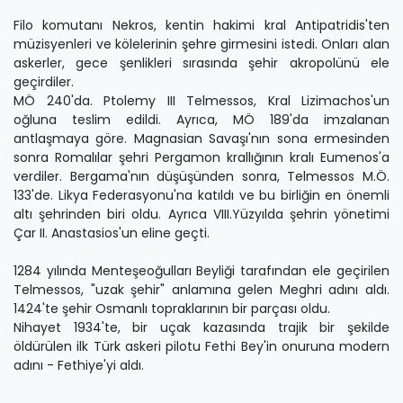
Filo komutanı Nekros, kentin hakimi kral Antipatridis'ten
müzisyenleri ve kölelerinin şehre girmesini istedi. Onları alan
askerler, gece şenlikleri sırasında şehir akropolünü ele
geçirdiler.
MÖ 240'da. Ptolemy III Telmessos, Kral Lizimachos'un
oğluna teslim edildi. Ayrıca, MÖ 189'da imzalanan
antlaşmaya göre. Magnasian Savaşı'nın sona ermesinden
sonra Romalılar şehri Pergamon krallığının kralı Eumenos'a
verdiler. Bergama'nın düşüşünden sonra, Telmessos M.Ö.
133'de. Likya Federasyonu'na katıldı ve bu birliğin en önemli
altı şehrinden biri oldu. Ayrıca VIII.Yüzyılda şehrin yönetimi
Çar II. Anastasios'un eline geçti.
1284 yılında Menteşeoğulları Beyliği tarafından ele geçirilen
Telmessos, "uzak şehir" anlamına gelen Meghri adını aldı.
1424'te şehir Osmanlı topraklarının bir parçası oldu.
Nihayet 1934'te, bir uçak kazasında trajik bir şekilde
öldürülen ilk Türk askeri pilotu Fethi Bey'in onuruna modern
adını - Fethiye'yi aldı.