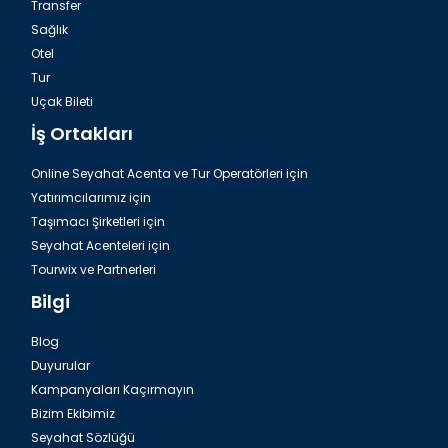
Transfer
Sağlık
Otel
Tur
Hurghada, Açık Hava Kum Müzesi
Uçak Bileti
İş Ortakları
Online Seyahat Acenta ve Tur Operatörleri için
Yatırımcılarımız için
Taşımacı Şirketleri için
Seyahat Acenteleri için
Tourwix ve Partnerleri
Bilgi
Blog
Duyurular
Al Mina Camii ve Kıpti Katedrali Aziz Shenouda
Kampanyaları Kaçırmayın
Bizim Ekibimiz
Seyahat Sözlüğü