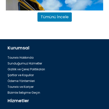
Tümünü İncele
Kurumsal
Tourwix Hakkında
Hurghada, Havaalanına Nasıl Gidilir
Sunduğumuz Hizmetler
Gizlilik ve Çerez Politikaları
Şartlar ve Koşullar
Ödeme Yöntemleri
Tourwix ve Kariyer
Bizimle İletişime Geçin
Hizmetler