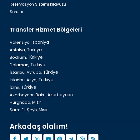
Rezervasyon Sistemi Kılavuzu
Sorular
Transfer Hizmet Bölgeleri
Valensiya,
ispaniya
Antalya,
Türkiye
Bodrum,
Türkiye
Hurghada, Krallar Vadisi
Dalaman,
Türkiye
İstanbul Avrupa,
Türkiye
İstanbul Asya,
Türkiye
İzmir,
Türkiye
Azerbaycan Baku,
Azerbaycan
Hurghada,
Mısır
Şarm El-Şeyh,
Mısır
Arkadaş olalım!