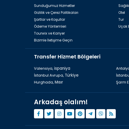
Sunduğumuz Hizmetler
Sağlık
Gizlilik ve Çerez Politikaları
Otel
Şartlar ve Koşullar
Tur
Ödeme Yöntemleri
Uçak B
Tourwix ve Kariyer
Bizimle İletişime Geçin
Transfer Hizmet Bölgeleri
Azerbaycan Bakü, Ateşgah
Valensiya,
ispaniya
Antaly
İstanbul Avrupa,
Türkiye
İstanb
Hurghada,
Mısır
Şarm E
Arkadaş olalım!
Baküde Görülmesi Gereken Yerler