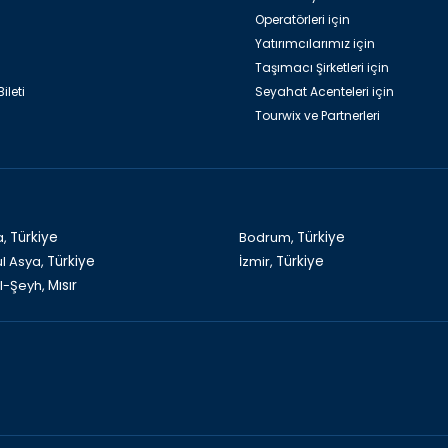
Meydanı
Operatörleri için
Yatırımcılarımız için
Taşımacı Şirketleri için
ileti
Seyahat Acenteleri için
Tourwix ve Partnerleri
Azerbaycan Bakü, Kız Kulesi
Azerbaycan Bakü, Şirvanşahlar 
a,
Türkiye
Bodrum,
Türkiye
ul Asya,
Türkiye
İzmir,
Türkiye
l-Şeyh,
Mısır