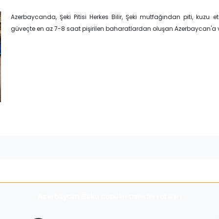
Azerbaycanda, Şeki Pitisi Herkes Bilir, Şeki mutfağından piti, kuzu et
güveçte en az 7-8 saat pişirilen baharatlardan oluşan Azerbaycan'a va
Azerbaycan Baku
popüler transfer rotaları