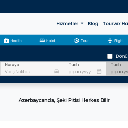
Hizmetler
Blog
Tourwix H
medical_services
bed
attractions
flight
Health
Hotel
Tour
Flight
Dönü
Tarih
Nereye
Tarih
drive_eta
date_range
Azerbaycanda, Şeki Pitisi Herkes Bilir