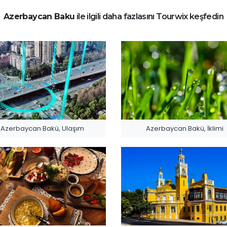
Azerbaycan Baku
ile ilgili daha fazlasını Tourwix keşfedin
Azerbaycan Bakü, Ulaşım
Azerbaycan Bakü, İklimi