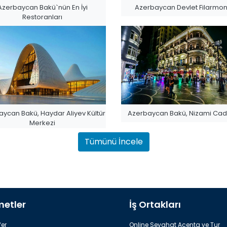
Azerbaycan Bakü`nün En İyi
Azerbaycan Devlet Filarmon
Restoranları
ycan Bakü, Haydar Aliyev Kültür
Azerbaycan Bakü, Nizami Cad
Merkezi
Tümünü İncele
metler
İş Ortakları
aycan Bakü, Kobustan Milli Parkı
Azerbaycan Bakü, Devlet Bay
er
Online Seyahat Acenta ve Tur