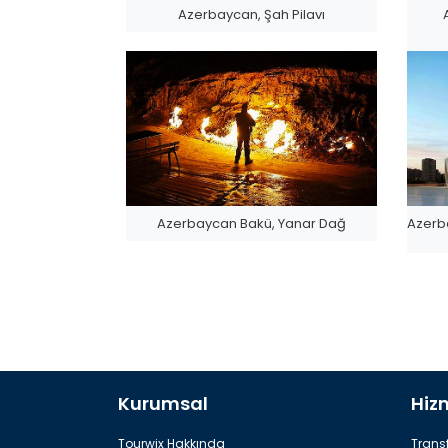
Azerbaycan, Şah Pilavı
Azerbaycan Bakü, Yanar Dağ
Azerba
Kurumsal
Hiz
Azerbaycan Bakü, Alev Kuleleri
Azerb
Tourwix Hakkında
Transf