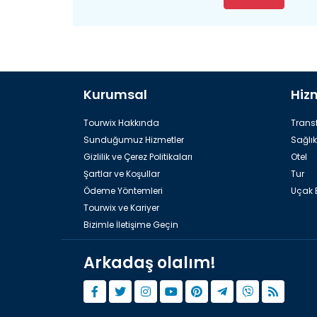
Kurumsal
Hiz
Tourwix Hakkında
Transf
Sunduğumuz Hizmetler
Sağlık
Gizlilik ve Çerez Politikaları
Otel
Şartlar ve Koşullar
Tur
Ödeme Yöntemleri
Uçak B
Tourwix ve Kariyer
Bizimle İletişime Geçin
Arkadaş olalım!