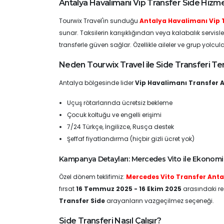
Antalya Havalimanı Vip Transfer Side Hizme
Tourwix Travel'in sunduğu
Antalya Havalimanı Vip 
sunar. Taksilerin karışıklığından veya kalabalık servisle
transferle güven sağlar. Özellikle aileler ve grup yolcula
Neden Tourwix Travel ile Side Transferi Ter
Antalya bölgesinde lider
Vip Havalimanı Transfer 
Uçuş rötarlarında ücretsiz bekleme
Çocuk koltuğu ve engelli erişimi
7/24 Türkçe, İngilizce, Rusça destek
Şeffaf fiyatlandırma (hiçbir gizli ücret yok)
Kampanya Detayları: Mercedes Vito ile Ekonom
Özel dönem teklifimiz:
Mercedes Vito Transfer Anta
fırsat
16 Temmuz 2025 - 16 Ekim 2025
arasındaki rez
Transfer Side
arayanların vazgeçilmez seçeneği.
Side Transferi Nasıl Çalışır?