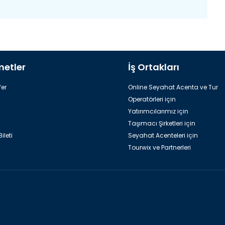
metler
İş Ortakları
er
Online Seyahat Acenta ve Tur
Operatörleri için
Yatırımcılarımız için
Taşımacı Şirketleri için
ileti
Seyahat Acenteleri için
Tourwix ve Partnerleri