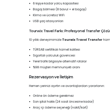
6 kişiye kadar yolcu kapasitesi
Bagaj bölmesi (8 bavul + el bagajı)
Klima ve ücretsiz WiFi
USB şarj istasyonları
Tourwix Travel Farkı: Profesyonel Transfer Çözü
10 yıllık deneyimimizle
Tourwix Travel Transfer
hizm
TÜRSAB sertifikalı hizmet kalitesi
Sigortalı yolculuk güvencesi
Yerel trafik bilgisiyle alternatif rotalar
%98 müşteri memnuniyeti oranı
Rezervasyon ve İletişim
Hemen yerinizi ayırtın ve avantajlardan yararlanın:
Online ön ödeme gerekmez
Son iptal hakkı (24 saat öncesine kadar)
Araç içi ödeme seçeneği (nakit/kart)