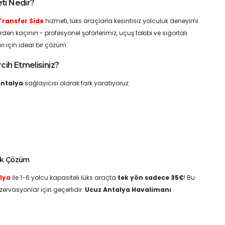
ti Nedir?
Transfer Side
hizmeti, lüks araçlarla kesintisiz yolculuk deneyimi
rden kaçının - profesyonel şoförlerimiz, uçuş takibi ve sigortalı
rı için ideal bir çözüm.
cih Etmelisiniz?
Antalya
sağlayıcısı olarak fark yaratıyoruz:
ik Çözüm
lya
ile 1-6 yolcu kapasiteli lüks araçta
tek yön sadece 35€
! Bu
ervasyonlar için geçerlidir.
Ucuz Antalya Havalimanı