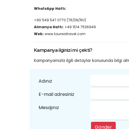
WhatsApp Hattı:
+90 549 547 0770 (TR/EN/RU)
Almanya Hattı:
+49 1514 7536949
Web:
www.tourwixtravel.com
Kampanya ilginizi mi çekti?
Kampanyamızla ilgili detaylar konusunda bilgi al
Adınız
E-mail adresiniz
Mesajınız
Gönder