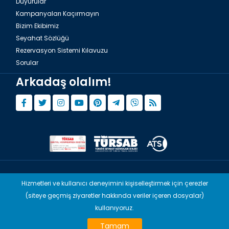
Duyurular
Kampanyaları Kaçırmayın
Bizim Ekibimiz
Seyahat Sözlüğü
Rezervasyon Sistemi Kılavuzu
Sorular
Arkadaş olalım!
© Copyright 2015 - 2026,
Tourwix.de
Hizmetleri ve kullanıcı deneyimini kişiselleştirmek için çerezler
(siteye geçmiş ziyaretler hakkında veriler içeren dosyalar)
Artmodern UG (Haftungsbeschränkt) Almanya yasaları uyarınca
faaliyet göstermektedir
kullanıyoruz.
TOURWİX & Venovas Travel (TÜRSAB: A-10960) Türkiye yasaları
Tamam
uyarınca faaliyet göstermektedir