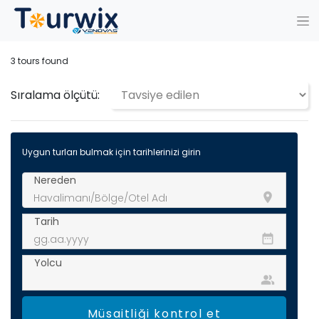
3
tours found
Sıralama ölçütü:
Uygun turları bulmak için tarihlerinizi girin
Nereden
room
Tarih
date_range
Yolcu
people_alt
Müsaitliği kontrol et