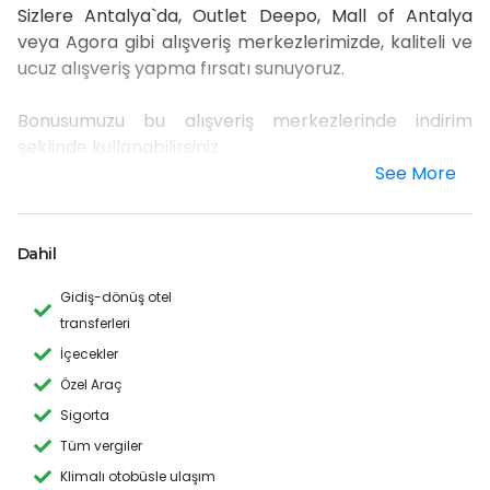
Sizlere Antalya`da, Outlet Deepo, Mall of Antalya
veya Agora gibi alışveriş merkezlerimizde, kaliteli ve
ucuz alışveriş yapma fırsatı sunuyoruz.
Bonusumuzu bu alışveriş merkezlerinde indirim
şeklinde kullanabilirsiniz.
See More
Neden bizim alışveriş merkezlerimiz? - Otellere (
Yaklaşık 20-30 dakika) ve Tax Free bölgesine yakın
konumdadırlar, böylece ürünler vergiye tabi değildir.
Dahil
Tanınmış markaların çeşitliliği ve % 30-40`a varan
Gidiş-dönüş otel
indirimler sunmaktayız.
transferleri
Alışveriş merkezlerimizden ne satın alabilirsiniz? -
İçecekler
Kadınlar, Erkekler ve çocuklar için çok sayıda ulusal
Özel Araç
ve uluslararası markalı Kıyafetler, Spor giyim, Parfüm
Sigorta
ve daha fazlası: GIZIA, ARMANI, CLINGERIE,
Tüm vergiler
NАRAMAXX, PENTY, SUWEN, PISSERO, ADL, CASUAL,
Klimalı otobüsle ulaşım
LUFIAN, COLIN`S, COLLEZIONE, GUESS, CACHAREL,