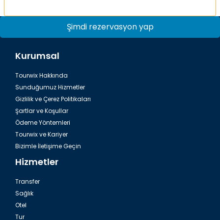
da Ruble, Türk Lirası veya Euro gibi herhangi bir para
biriminde nakit ödeme yapabilirsiniz. Partner
Şimdi rezervasyon yap
Mağazalarımız`ta ürün satışında, TRAVEL CONSIERGE
SERVİSİNDEN % 5 İNDİRİM kazanırsınız.
Kurumsal
Tourwix Hakkında
Sunduğumuz Hizmetler
Gizlilik ve Çerez Politikaları
Şartlar ve Koşullar
Ödeme Yöntemleri
Tourwix ve Kariyer
Bizimle İletişime Geçin
Hizmetler
Transfer
Sağlık
Otel
Tur